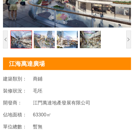
江海萬達廣場
建築類別：
商鋪
裝修狀況：
毛坯
開發商：
江門萬達地產發展有限公司
佔地面積：
63300㎡
單位總數：
暫無