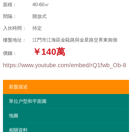
面積：
40-60㎡
間隔：
開放式
入伙時間：
待定
樓盤地址：
江門市江海區金甌路與金星路交界東南側
￥140萬
價錢：
https://www.youtube.com/embed/rQ1fwb_Ob-8
新盤描述
單位户型和平面圖
地圖
相關資料