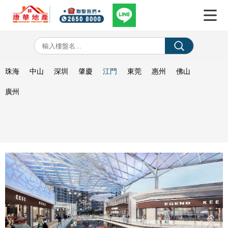
珠海
中山
深圳
肇慶
江門
東莞
惠州
佛山
廣州