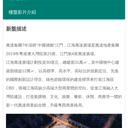
樓盤影片介紹
新盤描述
萬達集團7年深耕“中國僑鄉”江門，江海萬達廣場是萬達地產集團
2019年粵港澳大灣區第23座、江門第4座萬達廣場。
江海萬達廣場計劃投資30億元，總建面31萬㎡，其中購物中心建
築面積超12萬㎡。以高標準、高水平、高站位的規劃定位、先進
的國際創新設計理念、綠色節能環保的建造標準來打造江海區
CBD，填補江海區缺少高端大型商業體的空白。促進江海融入大
灣區建設，打造集購物、文化、娛樂、餐飲、休閒、商務等一體的
新一代萬達商業綜合體，升級粵西商業格局。