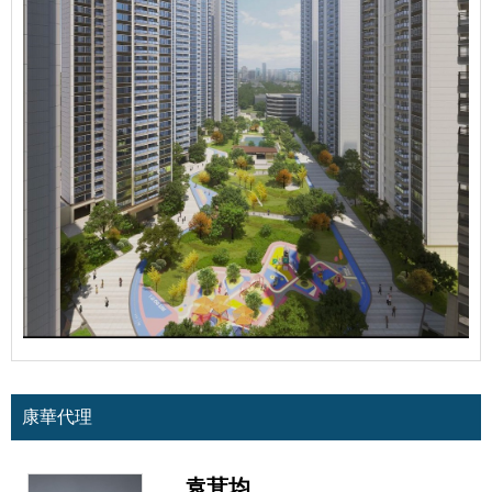
康華代理
袁萁均