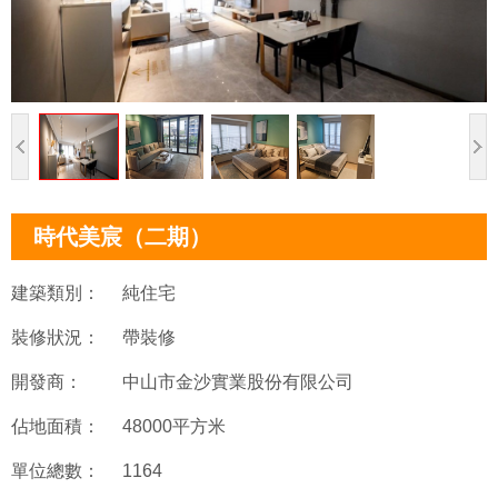
時代美宸（二期）
建築類別：
純住宅
裝修狀況：
帶裝修
開發商：
中山市金沙實業股份有限公司
佔地面積：
48000平方米
單位總數：
1164