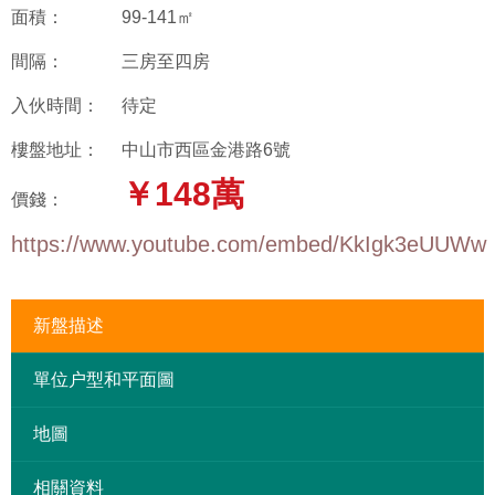
面積：
99-141㎡
間隔：
三房至四房
入伙時間：
待定
樓盤地址：
中山市西區金港路6號
￥148萬
價錢：
https://www.youtube.com/embed/KkIgk3eUUWw
新盤描述
單位户型和平面圖
地圖
相關資料