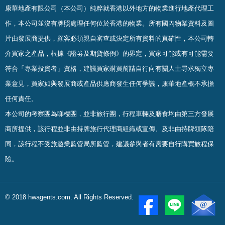
康華地產有限公司（本公司）純粹就香港以外地方的物業進行地產代理工
作，本公司並沒有牌照處理任何位於香港的物業。
所有國內物業資料及圖
片由發展商提供，顧客必須親自審查或決定所有資料的真確
性
，
本公司轉
介買家之產品，根據《證劵及期貨條例》的界定，買家可能或有可能需要
符合「專業投資者」資格，建議買家購買前請自行向有關人士尋求獨立專
業意見，買家如與發展商或產品供應商發生任何爭議，康華地產概不承擔
任何責任。
本公司的考察團為睇樓團，並非旅行團，行程車輛及膳食均由第三方發展
商所提供，該行程並非由持牌旅行代理商組織或宣傳、及非由持牌領隊陪
同，該行程不受旅遊業監管局所監管，建議參與者有需要自行購買旅程保
險。
© 2018 hwagents.com. All Rights Reserved.