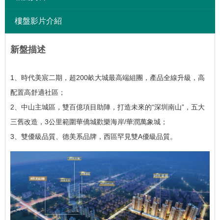
樓盤影片介紹
新盤描述
1、時代美宸二期，超200畝大城最高端組團，產品全線升級，高
配置高舒適社區；
2、中山主城區，雙百億項目助陣，打造未來的“深圳南山”，五大
三舊改造，3公里範圍華僑城歡樂海岸/華潤萬象城；
3、雙優級品質、德美系品牌，西區罕見雙A優級品質。