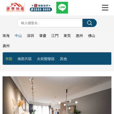
珠海
中山
深圳
肇慶
江門
東莞
惠州
佛山
廣州
市區
南部片區
火炬開發區
其他