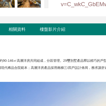
v=C_wkC_GbEMw&
相關資料
樓盤影片介紹
90-146㎡高層洋房共同組成，分區管理。
29璽別墅產品釋以精巧的戶
鄉現代稀品合院範本；高層洋房產品採用兩梯三/四戶設計佈局，務求讓舒