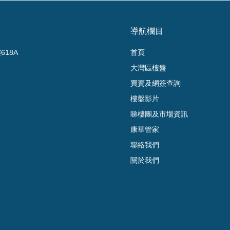
導航欄目
18A
首頁
大灣區樓盤
買賣及網簽查詢
樓盤影片
睇樓團及市場資訊
康華管家
聯絡我們
關於我們