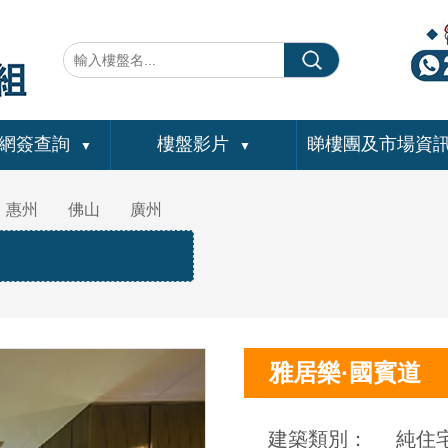
網簽查詢
樓盤影片
睇樓團及市場資
▼
▼
惠州
佛山
廣州
雅居樂·國賓道
建築類別：
純住