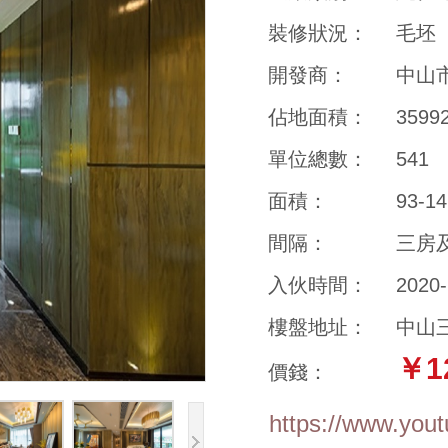
裝修狀況：
毛坯
開發商：
中山
佔地面積：
359
單位總數：
541
面積：
93-1
間隔：
三房
入伙時間：
2020-
樓盤地址：
中山
￥1
價錢：
https://www.you