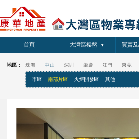
首頁
大灣區樓盤
買賣及
▼
地區：
珠海
中山
深圳
肇慶
江門
東莞
市區
南部片區
火炬開發區
其他