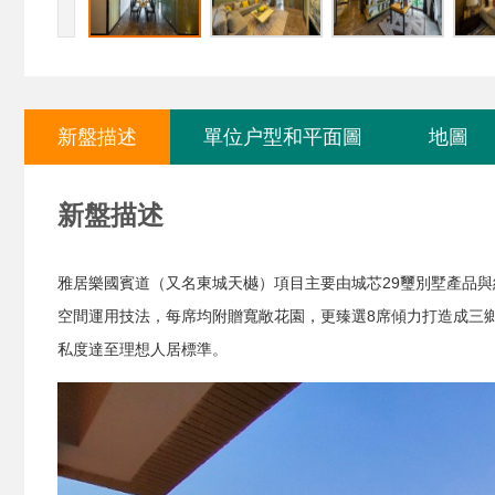
新盤描述
單位户型和平面圖
地圖
新盤描述
雅居樂國賓道（又名東城天樾）項目主要由城芯29璽別墅產品與約
空間運用技法，每席均附贈寬敞花園，更臻選8席傾力打造成三
私度達至理想人居標準。