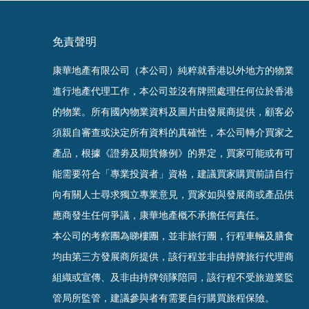
免責聲明
康華地產有限公司（本公司）純粹就香港以外地方的物業
進行地產代理工作，本公司並沒有牌照處理任何位於香港
的物業。
所有國內物業資料及圖片由發展商提供，顧客必
須親自審查或決定所有資料的真確
性
，
本公司轉介買家之
產品，根據《證劵及期貨條例》的界定，買家可能或有可
能需要符合「專業投資者」資格，建議買家購買前請自行
向有關人士尋求獨立專業意見，買家如與發展商或產品供
應商發生任何爭議，康華地產概不承擔任何責任。
本公司的考察團為睇樓團，並非旅行團，行程車輛及膳食
均由第三方發展商所提供，該行程並非由持牌旅行代理商
組織或宣傳、及非由持牌領隊陪同，該行程不受旅遊業監
管局所監管，建議參與者有需要自行購買旅程保
險。