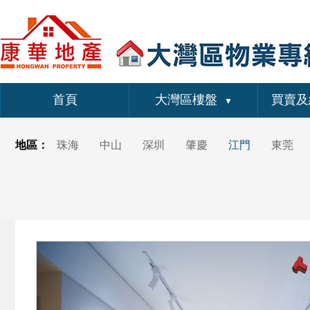
首頁
大灣區樓盤
買賣及
▼
地區：
珠海
中山
深圳
肇慶
江門
東莞