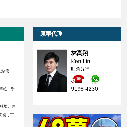
康華代理
林高翔
Ken Lin
旺角分行
5站廣
9198 4230
商超、學
毛球場、休
天韻，正