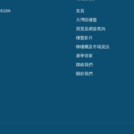
18A
首頁
大灣區樓盤
買賣及網簽查詢
樓盤影片
睇樓團及市場資訊
康華管家
聯絡我們
關於我們