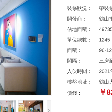
裝修狀況：
帶裝
開發商：
鶴山
佔地面積：
4973
單位總數：
1245
面積：
96-1
間隔：
三房
入伙時間：
202
樓盤地址：
鶴山
￥8
價錢：