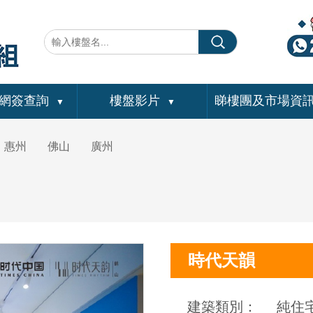
網簽查詢
樓盤影片
睇樓團及市場資
▼
▼
惠州
佛山
廣州
時代天韻
建築類別：
純住