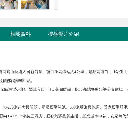
相關資料
樓盤影片介紹
譜寫鶴山藝術人居新篇章。
項目距高鐵站約4公里，緊鄰高速口， 1站佛山
現廣佛鶴同城生活。
、50億古勞水鄉。
繁華入口，4大商圈環伺，咫尺高端餐飲娛樂美食廣場、
 78-270米超大樓間距，星級標準泳池、500米環形慢跑道、國家標準羽
面約96-129㎡帶裝三四房，匠心雕琢品質生活，置業城市中芯，安家時代