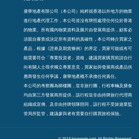
康華地產有限公司（本公司）純粹就香港以外地方的物業
進行地產代理工作，本公司並沒有牌照處理任何位於香港
的物業。
所有國內物業資料及圖片由發展商提供，顧客必
須親自審查或決定所有資料的真確
性
，
本公司轉介買家之
產品，根據《證劵及期貨條例》的界定，買家可能或有可
能需要符合「專業投資者」資格，建議買家購買前請自行
向有關人士尋求獨立專業意見，買家如與發展商或產品供
應商發生任何爭議，康華地產概不承擔任何責任。
本公司的考察團為睇樓團，並非旅行團，行程車輛及膳食
均由第三方發展商所提供，該行程並非由持牌旅行代理商
組織或宣傳、及非由持牌領隊陪同，該行程不受旅遊業監
管局所監管，建議參與者有需要自行購買旅程保
險。
© 2018 hwagents.com. All Rights Reserved.