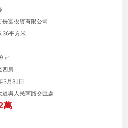
修
市長富投資有限公司
5.36平方米
29 ㎡
至四房
1年3月31日
大道與人民南路交匯處
2萬