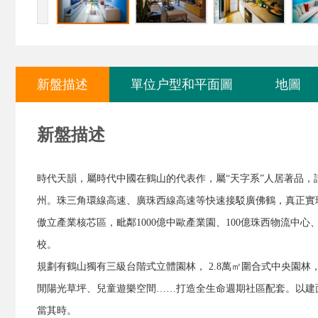
新盤描述
單位户型和平面圖
地圖
新盤描述
時代天韻，屬時代中國在鶴山的代表作，屬“天字系”人居著品，
州。
珠三角環線高速、廣珠西線高速等快速接駁廣佛鶴，真正實
傲立產業核芯區，毗鄰1000億中歐產業園、100億珠西物流中心
校。
規劃有鶴山獨有三級台階式立體園林， 2.8萬㎡圍合式中央園林，
閒陽光草坪、兒童遊樂空間……打造全生命週期社區配套。
以建
當其時。