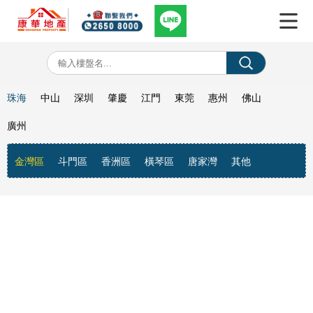
珠海
中山
深圳
肇慶
江門
東莞
惠州
佛山
廣州
金灣區
斗門區
香洲區
橫琴區
唐家灣
其他