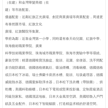
（在建）和金灣華髮商都（在
建）等市政配套。
優越配套：近鄰紅旗正光廣場、創宏商業廣場等商業配套，周邊更
有泰然匯市場、紅旗文化
廣場、紅旗醫院等集聚。
學府為鄰：近靠金灣第一小學，同時還有春天幼兒園、紅旗中學、
珠海藝術職業學院、廣東
科學技術職業學院、珠海城市職業學院、珠海市實驗中學等環繞。
豪裝空間：精選德國唯寶洗臉盆、龍頭、花灑、坐便器。洗手間配
多功能防霧鏡、德國德格燃氣灶、吸油煙機、消毒碗櫃、德國德格
或日本松下冰箱。瑞士弗蘭卡廚房水槽、龍頭、垃圾處理器，德國
威能熱水器、德國曼穌勒淨水器，日本松下洗衣機（帶除菌）、烘
乾機，美國科勒櫥櫃，日本松下電視或堅果投影儀、定制星級酒店
同級別家私、德國漢諾地板、日本大金風管空調、美國耶魯入戶門
鎖及五金配件、日本松下智能貓眼，打造精益求精的舒適空間。