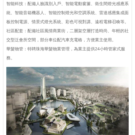
智能科技：配備人臉識別入戶、智能電動窗簾、衛生間燈光感應系
統、智能音箱機器人、智能控制燈光和空調系統、雷達感應集成面
板控制電源、情景式燈光系統、彩色可視對講、遠程電梯召喚等。
社區配套：配備社區風情商業街，二層架空層打造時尚、年輕的社
交型泛會所空間，部分車位配汽車充電樁，方便業主使用。
華髮物管：特聘珠海華髮物業管理，為業主提供24小時管家式服
務。