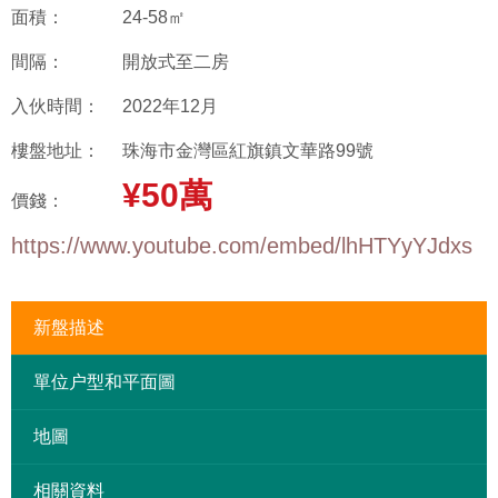
面積：
24-58㎡
間隔：
開放式至二房
入伙時間：
2022年12月
樓盤地址：
珠海市金灣區紅旗鎮文華路99號
¥50萬
價錢：
https://www.youtube.com/embed/lhHTYyYJdxs
新盤描述
單位户型和平面圖
地圖
相關資料