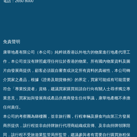
電話：2650 8000
免責聲明
康華地產有限公司（本公司）純粹就香港以外地方的物業進行地產代理工
作，本公司並沒有牌照處理任何位於香港的物業。
所有國內物業資料及圖
片由發展商提供，顧客必須親自審查或決定所有資料的真確
性
，
本公司轉
介買家之產品，根據《證劵及期貨條例》的界定，買家可能或有可能需要
符合「專業投資者」資格，建議買家購買前請自行向有關人士尋求獨立專
業意見，買家如與發展商或產品供應商發生任何爭議，康華地產概不承擔
任何責任。
本公司的考察團為睇樓團，並非旅行團，行程車輛及膳食均由第三方發展
商所提供，該行程並非由持牌旅行代理商組織或宣傳、及非由持牌領隊陪
同，該行程不受旅遊業監管局所監管，建議參與者有需要自行購買旅程保