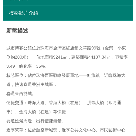
樓盤影片介紹
新盤描述
城市博客公館位於珠海市金灣區紅旗鎮文華路99號（金灣一小東
側約200米） ，佔地面積9241㎡，建築面積44107.34㎡，容積率
3.49，綠化率：35%。
核芯區位：佔位珠海西區戰略發展重地——紅旗鎮，近臨珠海大
道，快速直通香洲主城區，
聯通東西雙城。
便捷交通：珠海大道、香海大橋（在建）、洪鶴大橋（即將通
車）、金海大橋（在建）等快捷
要道匯聚周邊，出行便捷無憂。
近享繁華：位於航空新城旁，近享公共文化中心、市民藝術中心