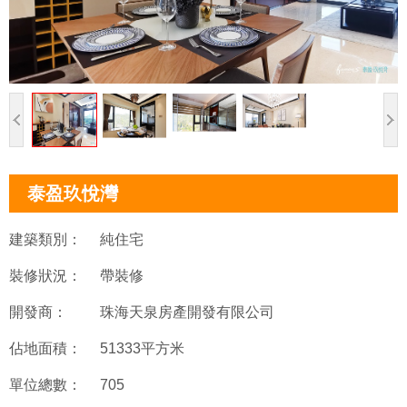
泰盈玖悅灣
建築類別：
純住宅
裝修狀況：
帶裝修
開發商：
珠海天泉房產開發有限公司
佔地面積：
51333平方米
單位總數：
705