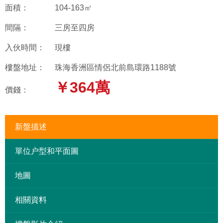
面積：
104-163㎡
間隔：
三房至四房
入伙時間：
現樓
樓盤地址：
珠海香洲區情侶北前島環路1188號
￥364萬
價錢：
新盤描述
單位户型和平面圖
地圖
相關資料