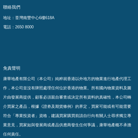
聯絡我們
地址：荃灣南豐中心6樓618A
電話：2650 8000
免責聲明
康華地產有限公司（本公司）純粹就香港以外地方的物業進行地產代理工
作，本公司並沒有牌照處理任何位於香港的物業。
所有國內物業資料及圖
片由發展商提供，顧客必須親自審查或決定所有資料的真確
性
，
本公司轉
介買家之產品，根據《證劵及期貨條例》的界定，買家可能或有可能需要
符合「專業投資者」資格，建議買家購買前請自行向有關人士尋求獨立專
業意見，買家如與發展商或產品供應商發生任何爭議，康華地產概不承擔
任何責任。