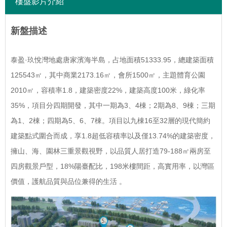
樓盤影片介紹
新盤描述
泰盈·玖悅灣地處唐家濱海半島，占地面積51333.95，總建築面積
125543㎡，其中商業2173.16㎡，會所1500㎡，主題體育公園
2010㎡，容積率1.8，建築密度22%，建築高度100米，綠化率
35%，項目分四期開發，其中一期為3、4棟；2期為8、9棟；三期
為1、2棟；四期為5、6、7棟。項目以九棟16至32層的現代簡約
建築點式圍合而成，享1.8超低容積率以及僅13.74%的建築密度，
擁山、海、園林三重景觀視野，以品質人居打造79-188㎡兩房至
四房觀景戶型，18%陽臺配比，198米樓間距，高實用率，以灣區
價值，護航品質與品位兼得的生活 。