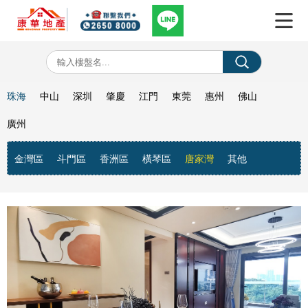
珠海
中山
深圳
肇慶
江門
東莞
惠州
佛山
廣州
金灣區
斗門區
香洲區
橫琴區
唐家灣
其他