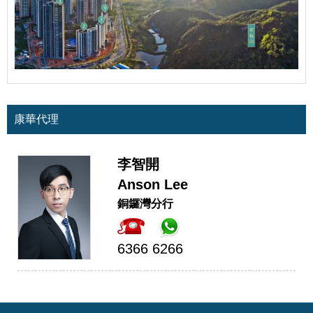
康華代理
李智開
Anson Lee
銅鑼灣分行
6366 6266