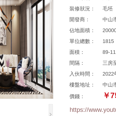
裝修狀況：
毛坯
開發商：
中山
佔地面積：
200
單位總數：
1815
面積：
89-1
間隔：
三房
入伙時間：
202
樓盤地址：
中山
￥7
價錢：
https://www.yo