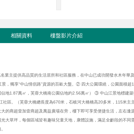
相關資料
樓盤影片介紹
0萬名業主提供高品質的生活居所和社區服務，在中山已成功開發水木年華
線江景，獨享“中山情侶路”資源的百畝大盤。
② 四大公園環繞，公園面積超1
佔地1.87萬㎡，芙蓉大橋南公園佔地約2.56萬㎡） ③ 中山江景地標建
江社區。
（芙蓉大橋總長度為670米，石岐河大橋橋高20多米，115米主
兩大大的商超壹加壹商超及萬益廣場在旁，樓下即可享受便捷生活，左右逢
平米陽光大草坪，每個區域皆有趣味兒童天地，康體設施，滿足全齡段的不同
務。