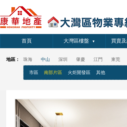
首頁
大灣區樓盤
買賣及
▼
地區：
珠海
中山
深圳
肇慶
江門
東莞
市區
南部片區
火炬開發區
其他