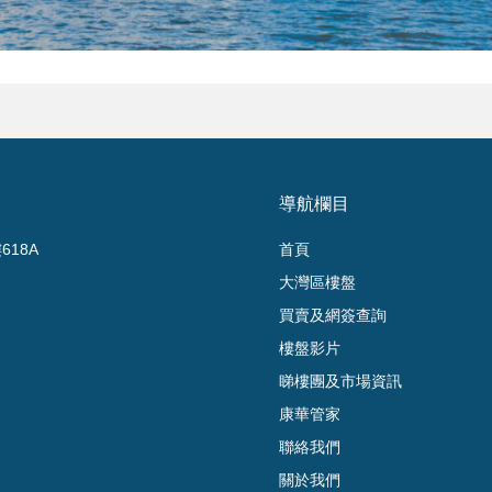
導航欄目
18A
首頁
大灣區樓盤
買賣及網簽查詢
樓盤影片
睇樓團及市場資訊
康華管家
聯絡我們
關於我們