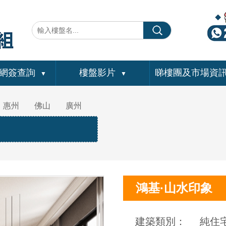
網簽查詢
樓盤影片
睇樓團及市場資
▼
▼
惠州
佛山
廣州
鴻基·山水印象
建築類別：
純住