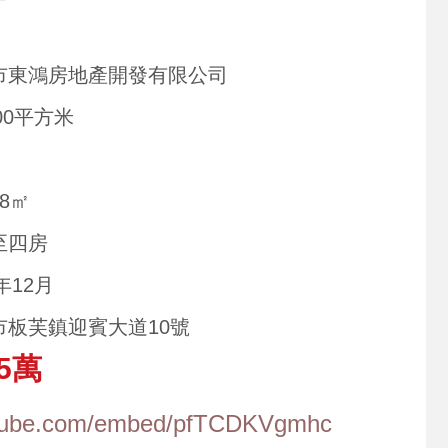
市東鴻房地產開發有限公司
000平方米
18㎡
至四房
2年12月
市板芙鎮迎賓大道10號
5萬
utube.com/embed/pfTCDKVgmhc