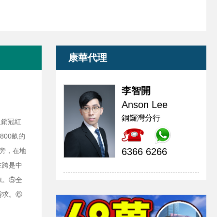
康華代理
李智開
Anson Lee
銅鑼灣分行
及銷冠紅
800畝的
6366 6266
築旁，在地
主跨是中
源。
⑤全
需求。
⑥