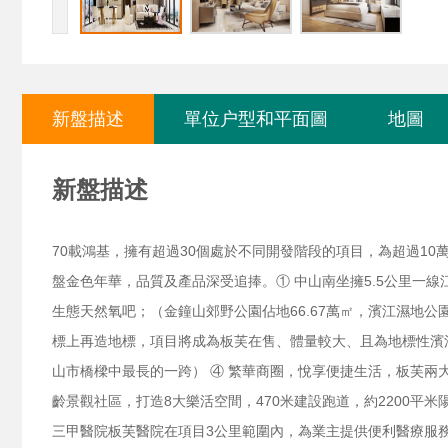
新盤描述
單位户型和平面圖
地圖
新盤描述
70載鴻基，擁有超過30個處於不同開發階段的項目，為超過1
盤金色年華，品質及產品深受追捧。
① 中山南坐擁5.5公里一
生態天然氧吧；（金鐘山郊野公園佔地66.67萬㎡，濱江濕地公園
標上再造地標，項目將成為板芙在售、體量較大、且為地標性濱
山市橋樑中最長的一跨） ④ 繁華商圈，悅享便捷生活，板芙
齡景觀社區，打造8大樂活空間，470米建設跑道，約2200
三甲醫院板芙醫院在項目3公里範圍內，為業主提供便利醫療服