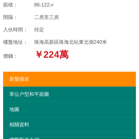
面積：
86-122㎡
間隔：
二房至三房
入伙時間：
待定
樓盤地址：
珠海高新區珠海北站東北側240米
￥224萬
價錢：
新盤描述
單位户型和平面圖
地圖
相關資料