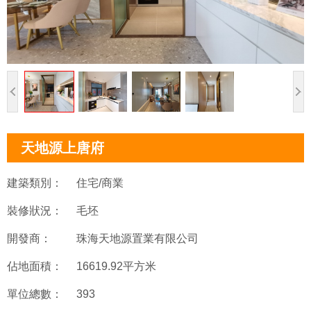
天地源上唐府
建築類別：
住宅/商業
裝修狀況：
毛坯
開發商：
珠海天地源置業有限公司
佔地面積：
16619.92平方米
單位總數：
393