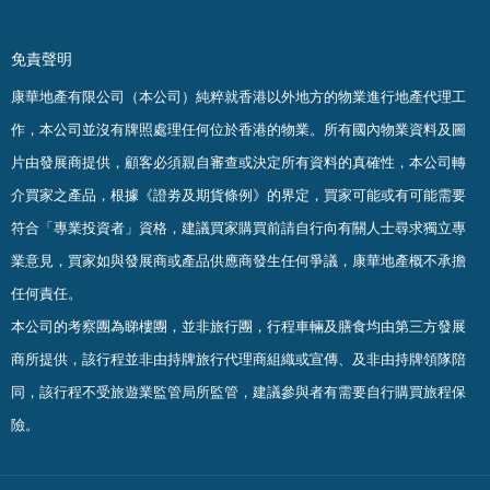
免責聲明
康華地產有限公司（本公司）純粹就香港以外地方的物業進行地產代理工
作，本公司並沒有牌照處理任何位於香港的物業。
所有國內物業資料及圖
片由發展商提供，顧客必須親自審查或決定所有資料的真確
性
，
本公司轉
介買家之產品，根據《證劵及期貨條例》的界定，買家可能或有可能需要
符合「專業投資者」資格，建議買家購買前請自行向有關人士尋求獨立專
業意見，買家如與發展商或產品供應商發生任何爭議，康華地產概不承擔
任何責任。
本公司的考察團為睇樓團，並非旅行團，行程車輛及膳食均由第三方發展
商所提供，該行程並非由持牌旅行代理商組織或宣傳、及非由持牌領隊陪
同，該行程不受旅遊業監管局所監管，建議參與者有需要自行購買旅程保
險。