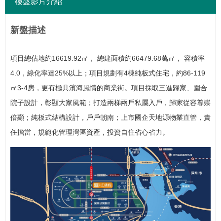
樓盤影片介紹
新盤描述
項目總佔地約16619.92㎡， 總建面積約66479.68萬㎡， 容積率
4.0，綠化率達25%以上；項目規劃有4棟純板式住宅，約86-119
㎡3-4房，更有極具濱海風情的商業街。
項目採取三進歸家、圍合
院子設計，彰顯大家風範；打造兩梯兩戶私屬入戶，歸家從容尊崇
倍顯；純板式結構設計，戶戶朝南；上市國企天地源物業直管，責
任擔當，規範化管理灣區資產，投資自住省心省力。