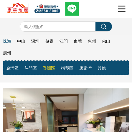
珠海
中山
深圳
肇慶
江門
東莞
惠州
佛山
廣州
金灣區
斗門區
香洲區
橫琴區
唐家灣
其他