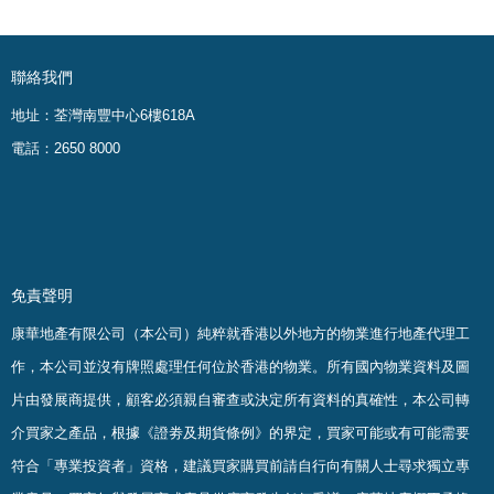
聯絡我們
地址：荃灣南豐中心6樓618A
電話：2650 8000
免責聲明
康華地產有限公司（本公司）純粹就香港以外地方的物業進行地產代理工
作，本公司並沒有牌照處理任何位於香港的物業。
所有國內物業資料及圖
片由發展商提供，顧客必須親自審查或決定所有資料的真確
性
，
本公司轉
介買家之產品，根據《證劵及期貨條例》的界定，買家可能或有可能需要
符合「專業投資者」資格，建議買家購買前請自行向有關人士尋求獨立專