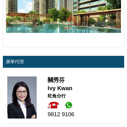
康華代理
關秀芬
Ivy Kwan
旺角分行
9812 9106