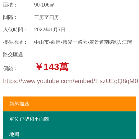
面積：
90-106㎡
間隔：
三房至四房
入伙時間：
2022年1月7日
樓盤地址：
中山市•西區•博愛一路旁•翠景道南8號與江灣
路交匯處
￥143萬
價錢：
https://www.youtube.com/embed/HszUEgQ8qM0
新盤描述
單位户型和平面圖
地圖