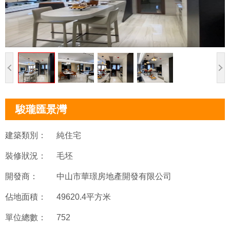
駿瓏匯景灣
建築類別：
純住宅
裝修狀況：
毛坯
開發商：
中山市華璟房地產開發有限公司
佔地面積：
49620.4平方米
單位總數：
752