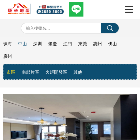
珠海
中山
深圳
肇慶
江門
東莞
惠州
佛山
廣州
市區
南部片區
火炬開發區
其他