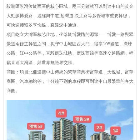
駿瓏匯景灣位於西區的核心區域，兩三分鐘就可以到達中山的黃金
大動脈博愛路，途經興中道,起灣道,長江路等多條城市重要幹線，
可快速接駁翠亨快線，直達深中通道。
項目屹立大灣區核芯佳地，坐落於博愛路的源頭——博愛一路與翠
景道兩條主幹道之間，扼守中山城區西大門，縱享105國道、廣珠
公路、江中公路等，直駁廣珠城軌、廣珠西線等高速交通路網，輕
鬆直達大灣區，與世界無邊界交匯。
商圈：項目北側連接中山傳統的繁華商業街富華道，天悅城、富華
商圈、汽車總站等，十分鐘不到的車程即可到達中山最繁華的各大
商圈。