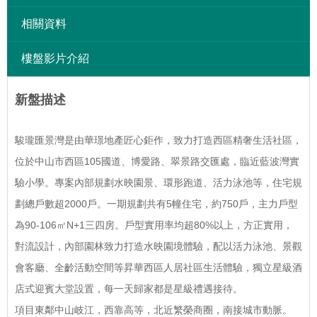
相關資料
樓盤影片介紹
新盤描述
駿瓏匯景灣是由華璟地產匠心鉅作，致力打造西區精奢生活社區，
位於中山市西區105國道、博愛路、翠景路交匯處，臨近藍波灣實
驗小學。
專案內部規劃水映園景、環形跑道、活力泳池等，住宅規
劃總戶數超2000戶。
一期規劃共有5幢住宅，約750戶，主力戶型
為90-106㎡N+1三四房。
戶型實用率均超80%以上，方正實用，
對流設計，內部園林致力打造水映園境體驗，配以活力泳池、景觀
會客廳、全齡活動空間等昇華西區人居社區生活體驗，獨立星級酒
店式迎賓大堂設置，每一天歸家都是星級禮遇接待。
項目東鄰中山岐江，西靠高等，北近繁榮商圈，南接城市動脈。