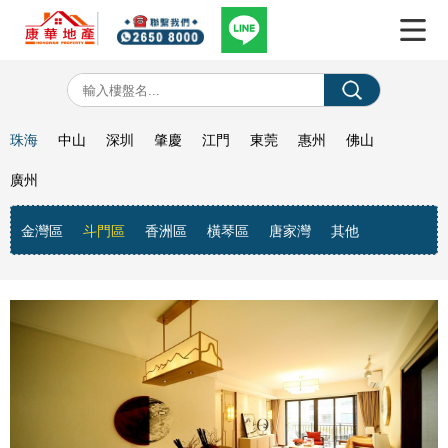
珠海
中山
深圳
肇慶
江門
東莞
惠州
佛山
廣州
金灣區
斗門區
香洲區
橫琴區
唐家灣
其他