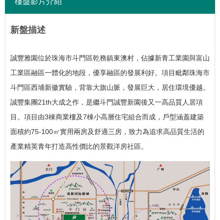
樓盤影片介紹
新盤描述
誠豐雅園位於珠海市斗門區乾務鎮東澳村，佔據新青工業園與富山
工業區融區一體化的地段，優享融區的發展利好。
項目毗鄰珠海市
斗門區西埔新徽實驗，背靠大旗山脈，發展巨大，居住環境優越。
誠豐集團21th大成之作，是繼斗門誠豐新園後又一高品質人居項
目。
項目由3棟商業樓及7棟小高層住宅組合而成，戶型涵蓋建築
面積約75-100㎡實用兩房及舒適三房，致力為追求高品質生活的
產業精英青年打造高性價比的景觀洋房社區。