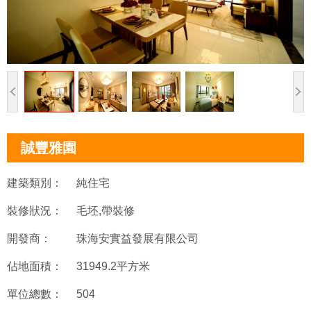
誠豐雅園
建築類別：
純住宅
裝修狀況：
毛坯,帶裝修
開發商：
珠海安實益發展有限公司
佔地面積：
31949.2平方米
單位總數：
504