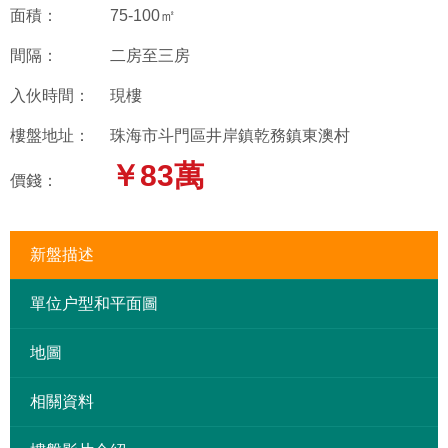
面積：
75-100㎡
間隔：
二房至三房
入伙時間：
現樓
樓盤地址：
珠海市斗門區井岸鎮乾務鎮東澳村
￥83萬
價錢：
新盤描述
單位户型和平面圖
地圖
相關資料