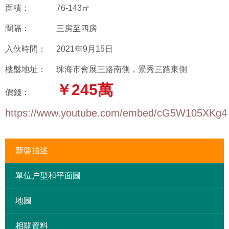
面積：
76-143㎡
間隔：
三房至四房
入伙時間：
2021年9月15日
樓盤地址：
珠海市會展三路南側，景秀三路東側
￥245萬
價錢：
https://www.youtube.com/embed/cG5W105XKg4
新盤描述
單位户型和平面圖
地圖
相關資料