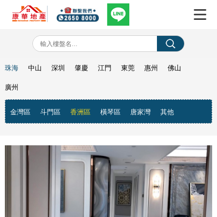
珠海
中山
深圳
肇慶
江門
東莞
惠州
佛山
廣州
金灣區
斗門區
香洲區
橫琴區
唐家灣
其他