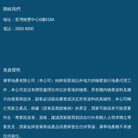
聯絡我們
地址：荃灣南豐中心6樓618A
電話：2650 8000
免責聲明
康華地產有限公司（本公司）純粹就香港以外地方的物業進行地產代理工
作，本公司並沒有牌照處理任何位於香港的物業。
所有國內物業資料及圖
片由發展商提供，顧客必須親自審查或決定所有資料的真確
性
，
本公司轉
介買家之產品，根據《證劵及期貨條例》的界定，買家可能或有可能需要
符合「專業投資者」資格，建議買家購買前請自行向有關人士尋求獨立專
業意見，買家如與發展商或產品供應商發生任何爭議，康華地產概不承擔
任何責任。