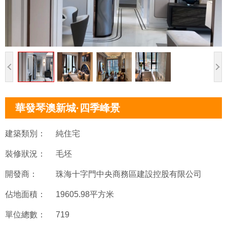
華發琴澳新城·四季峰景
建築類別：
純住宅
裝修狀況：
毛坯
開發商：
珠海十字門中央商務區建設控股有限公司
佔地面積：
19605.98平方米
單位總數：
719