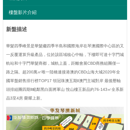
樓盤影片介紹
新盤描述
華髮四季峰景是華髮繼四季半島和國際海岸在琴澳國際中心區的又
一反覆運算升級產品，位於該區域核心中軸，下樓即可達十字門城
軌站和十字門華髮商都，城軌上蓋，距離會展CBD商務組團僅一
路之隔。超200萬㎡唯一陸橋連接港澳的CBD山海大城2020年全
國單盤銷售排行榜TOP17 領冠珠澳五期‖澳門主城對岸 最後壓軸
頭排組團四期‖毗鄰黑白面將軍山 悅山樓王新品約76-143㎡全系新
品3至4房 榮耀上新。