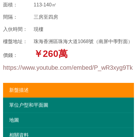
面積：
113-140㎡
間隔：
三房至四房
入伙時間：
現樓
樓盤地址：
珠海香洲區珠海大道1068號（南屏中學對面）
￥260萬
價錢：
https://www.youtube.com/embed/P_wR3xyg9Tk
新盤描述
單位户型和平面圖
地圖
相關資料