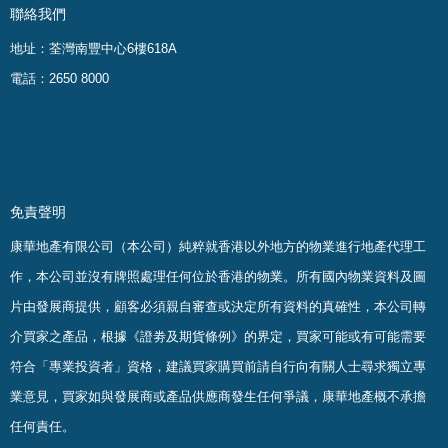
聯絡我們
地址：荃灣南豐中心6樓618A
電話：2650 8000
免責聲明
康華地產有限公司（本公司）純粹就香港以外地方的物業進行地產代理工
作，本公司並沒有牌照處理任何位於香港的物業。
所有國內物業資料及圖
片由發展商提供，顧客必須親自審查或決定所有資料的真確
性
，
本公司轉
介買家之產品，根據《證劵及期貨條例》的界定，買家可能或有可能需要
符合「專業投資者」資格，建議買家購買前請自行向有關人士尋求獨立專
業意見，買家如與發展商或產品供應商發生任何爭議，康華地產概不承擔
任何責任。