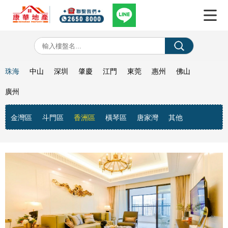
珠海
中山
深圳
肇慶
江門
東莞
惠州
佛山
廣州
金灣區
斗門區
香洲區
橫琴區
唐家灣
其他