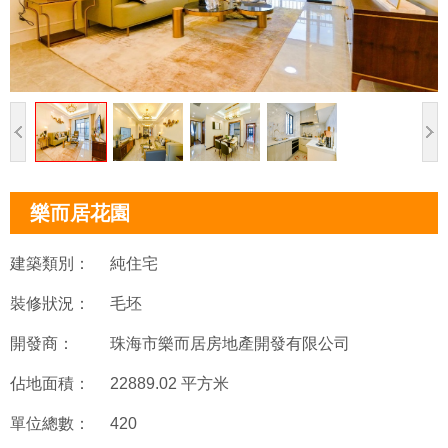
樂而居花園
建築類別：
純住宅
裝修狀況：
毛坯
開發商：
珠海市樂而居房地產開發有限公司
佔地面積：
22889.02 平方米
單位總數：
420