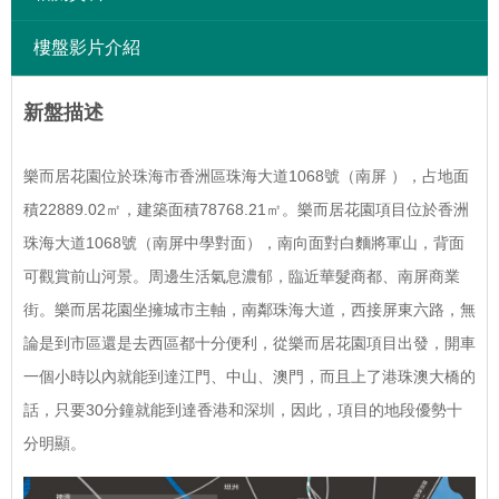
樓盤影片介紹
新盤描述
樂而居花園位於珠海市香洲區珠海大道1068號（南屏 ），占地面
積22889.02㎡，建築面積78768.21㎡。樂而居花園項目位於香洲
珠海大道1068號（南屏中學對面），南向面對白麵將軍山，背面
可觀賞前山河景。周邊生活氣息濃郁，臨近華髮商都、南屏商業
街。樂而居花園坐擁城市主軸，南鄰珠海大道，西接屏東六路，無
論是到市區還是去西區都十分便利，從樂而居花園項目出發，開車
一個小時以內就能到達江門、中山、澳門，而且上了港珠澳大橋的
話，只要30分鐘就能到達香港和深圳，因此，項目的地段優勢十
分明顯。