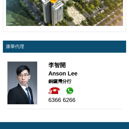
康華代理
李智開
Anson Lee
銅鑼灣分行
6366 6266