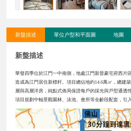
新盤描述
單位户型和平面圖
地圖
新盤描述
華發四季位於江門一中南側，地處江門新晉豪宅府西片
造成為江門居住新標杆。
項目總佔地約14.6萬㎡，總建築
層與高層洋房，純點式佈局保證每戶的採光與戶型通透性，
項目規劃中軸景觀園林、泳池、會所等全齡段配套，引