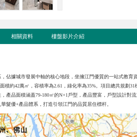
相關資料
樓盤影片介紹
區，佔據城市發展中軸的核心地段，坐擁江門優質的一站式教育
面積約42萬㎡，容積率為2.61，綠化率為35%。
項目總共規劃31
產品面積涵蓋79-180㎡的N+1戶型，產品豐富，戶型設計對
入華髮優+產品體系，打造引領江門的品質居住標杆。