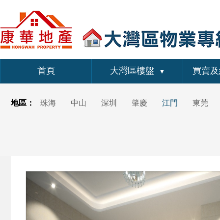
首頁
大灣區樓盤
買賣及
▼
地區：
珠海
中山
深圳
肇慶
江門
東莞