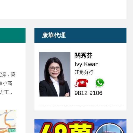
康華代理
關秀芬
Ivy Kwan
旺角分行
資源，築
棟小高
流方正，
9812 9106