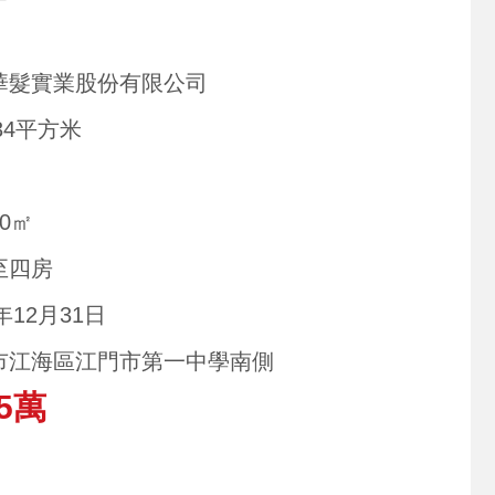
華髮實業股份有限公司
534平方米
80㎡
至四房
1年12月31日
市江海區江門市第一中學南側
5萬