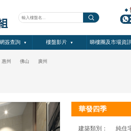
網簽查詢
樓盤影片
睇樓團及市場資
▼
▼
惠州
佛山
廣州
華發四季
建築類別：
純住