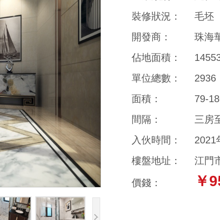
裝修狀況：
毛坯
開發商：
珠海
佔地面積：
145
單位總數：
2936
面積：
79-1
間隔：
三房
入伙時間：
202
樓盤地址：
江門
￥9
價錢：