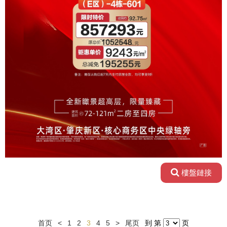
樓盤鏈接
首页
<
1
2
3
4
5
>
尾页
到 第
页