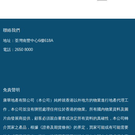
聯絡我們
地址：荃灣南豐中心6樓618A
電話：2650 8000
免責聲明
康華地產有限公司（本公司）純粹就香港以外地方的物業進行地產代理工
作，本公司並沒有牌照處理任何位於香港的物業。
所有國內物業資料及圖
片由發展商提供，顧客必須親自審查或決定所有資料的真確
性
，
本公司轉
介買家之產品，根據《證劵及期貨條例》的界定，買家可能或有可能需要