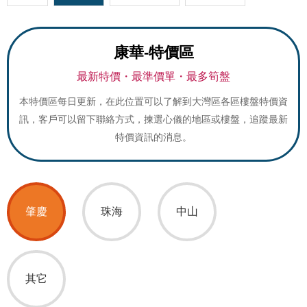
康華-特價區
最新特價・最準價單・最多筍盤
本特價區每日更新，在此位置可以了解到大灣區各區樓盤特價資
訊，客戶可以留下聯絡方式，揀選心儀的地區或樓盤，追蹤最新
特價資訊的消息。
肇慶
珠海
中山
其它