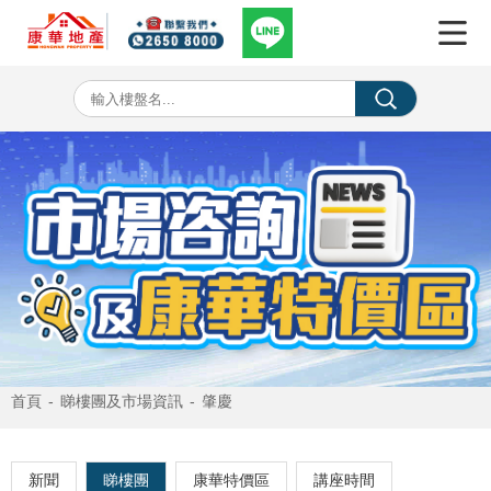
首頁
-
睇樓團及市場資訊
-
肇慶
新聞
睇樓團
康華特價區
講座時間