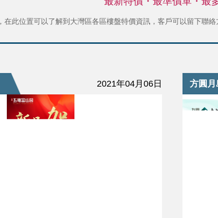
最新特價・最準價單・最
，在此位置可以了解到大灣區各區樓盤特價資訊，客戶可以留下聯絡
2021年04月06日
方圓月