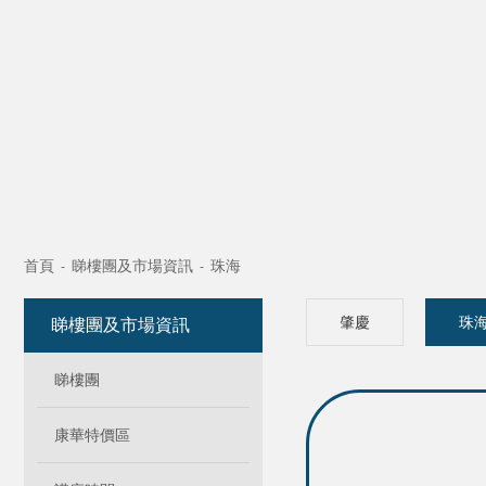
首頁
睇樓團及市場資訊
珠海
-
-
肇慶
珠
睇樓團及市場資訊
睇樓團
康華特價區