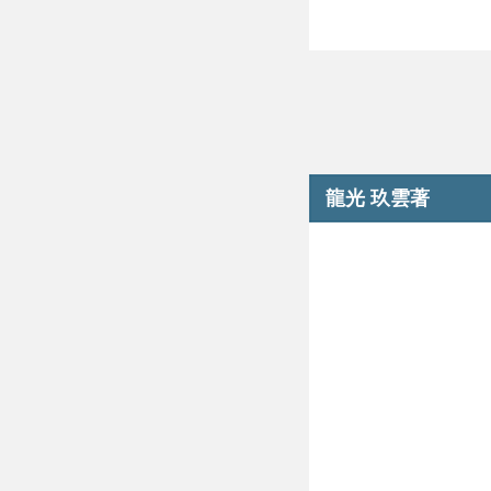
龍光 玖雲著