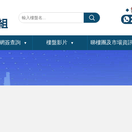
網簽查詢
樓盤影片
睇樓團及市場資
▼
▼