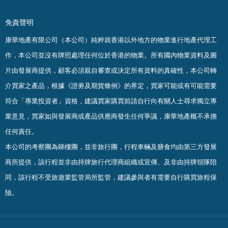
免責聲明
康華地產有限公司（本公司）純粹就香港以外地方的物業進行地產代理工
作，本公司並沒有牌照處理任何位於香港的物業。
所有國內物業資料及圖
片由發展商提供，顧客必須親自審查或決定所有資料的真確
性
，
本公司轉
介買家之產品，根據《證劵及期貨條例》的界定，買家可能或有可能需要
符合「專業投資者」資格，建議買家購買前請自行向有關人士尋求獨立專
業意見，買家如與發展商或產品供應商發生任何爭議，康華地產概不承擔
任何責任。
本公司的考察團為睇樓團，並非旅行團，行程車輛及膳食均由第三方發展
商所提供，該行程並非由持牌旅行代理商組織或宣傳、及非由持牌領隊陪
同，該行程不受旅遊業監管局所監管，建議參與者有需要自行購買旅程保
險。