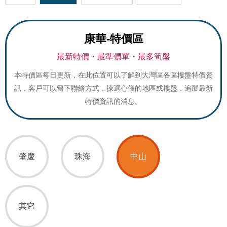
康華-特價區
最新特價・最準價單・最多筍盤
本特價區每日更新，在此位置可以了解到大灣區各區樓盤特價資
訊，客戶可以留下聯絡方式，揀選心儀的地區或樓盤，追蹤最新
特價資訊的消息。
肇慶
珠海
中山
其它