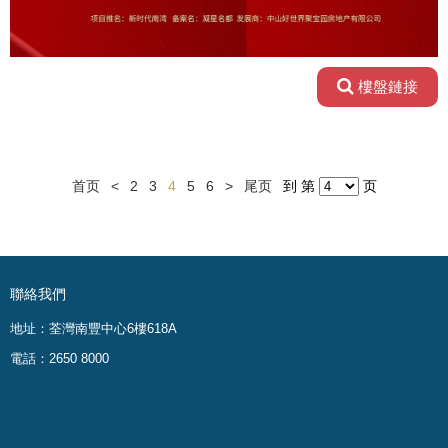
樓盤鏈接
首页
<
2
3
4
5
6
>
尾页
到 第
页
聯絡我們
地址：荃灣南豐中心6樓618A
電話：2650 8000