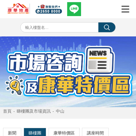
首頁
-
睇樓團及市場資訊
-
中山
新聞
睇樓團
康華特價區
講座時間