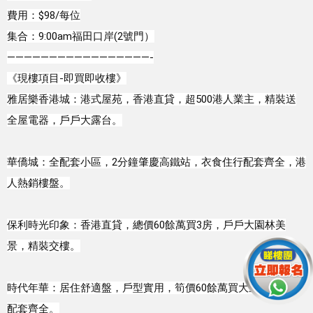
費用：$98/每位

集合：9:00am福田口岸(2號門）

—————————————————-

《現樓項目-即買即收樓》

雅居樂香港城：港式屋苑，香港直貸，超500港人業主，精裝送
全屋電器，戶戶大露台。
華僑城：全配套小區，2分鐘肇慶高鐵站，衣食住行配套齊全，港
人熱銷樓盤。
保利時光印象：香港直貸，總價60餘萬買3房，戶戶大園林美
景，精裝交樓。
時代年華：居住舒適盤，戶型實用，筍價60餘萬買大三房，生活
配套齊全。