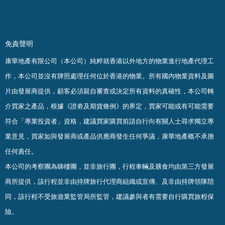
免責聲明
康華地產有限公司（本公司）純粹就香港以外地方的物業進行地產代理工
作，本公司並沒有牌照處理任何位於香港的物業。
所有國內物業資料及圖
片由發展商提供，顧客必須親自審查或決定所有資料的真確
性
，
本公司轉
介買家之產品，根據《證劵及期貨條例》的界定，買家可能或有可能需要
符合「專業投資者」資格，建議買家購買前請自行向有關人士尋求獨立專
業意見，買家如與發展商或產品供應商發生任何爭議，康華地產概不承擔
任何責任。
本公司的考察團為睇樓團，並非旅行團，行程車輛及膳食均由第三方發展
商所提供，該行程並非由持牌旅行代理商組織或宣傳、及非由持牌領隊陪
同，該行程不受旅遊業監管局所監管，建議參與者有需要自行購買旅程保
險。