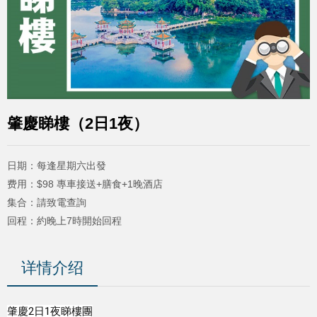
肇慶睇樓（2日1夜）
日期：每逢星期六出發
费用：$98 專車接送+膳食+1晚酒店
集合：請致電查詢
回程：約晚上7時開始回程
详情介绍
肇慶2日1夜睇樓團
