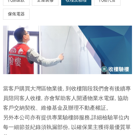
代辦匯款
全屋裝修
收樓及驗樓
代租代管
傢俬電器
當客戶購買大灣區物業後, 到收樓階段我們會有後續專
員陪同客人收樓, 亦會幫助客人開通物業水電煤, 協助
客戶交納契稅、維修基金及辦理不動產權証。
另外本公司亦有提供專業驗樓師服務,詳細檢驗單位內
每一細節並紀錄須執漏部份, 以確保業主獲得最優質單