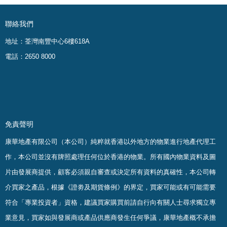
聯絡我們
地址：荃灣南豐中心6樓618A
電話：2650 8000
免責聲明
康華地產有限公司（本公司）純粹就香港以外地方的物業進行地產代理工
作，本公司並沒有牌照處理任何位於香港的物業。
所有國內物業資料及圖
片由發展商提供，顧客必須親自審查或決定所有資料的真確
性
，
本公司轉
介買家之產品，根據《證劵及期貨條例》的界定，買家可能或有可能需要
符合「專業投資者」資格，建議買家購買前請自行向有關人士尋求獨立專
業意見，買家如與發展商或產品供應商發生任何爭議，康華地產概不承擔