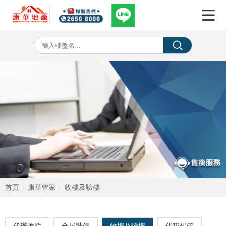
首頁
-
康華管家
-
收樓及驗樓