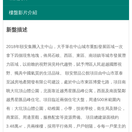
樓盤影片介紹
新盤描述
2018年頤安集團入主中山，大手筆在中山城市重點發展區域一次
拿下四個現售地塊，佈局石岐、西區、東區、南頭鎮等城市發展潛
力區域，以前瞻的視野洞見時代趨勢，賦予灣區人民超越國際視
野、獨具中國氣質的生活品味。 頤安禦品公館項目由中山市眾泰
至誠房地產開發有限公司建設，處於中山市東區博愛七路，項目南
眺大坑頂山體公園，北面靠近越秀星匯品峰公寓，西面及南面緊鄰
越秀星匯品峰住宅。項目臨近兩個住宅大盤，周邊500米範圍內
有：大坑頂山體公園，幼稚園，小學，技術學校，衛生局及辦公，
商業區。周邊景觀，服務配套等資源齊備。 項目總建築面積約
3.48萬㎡，共兩棟樓，採用平行佈局，戶戶朝陽，令每一戶業主的