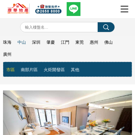
珠海
中山
深圳
肇慶
江門
東莞
惠州
佛山
廣州
市區
南部片區
火炬開發區
其他