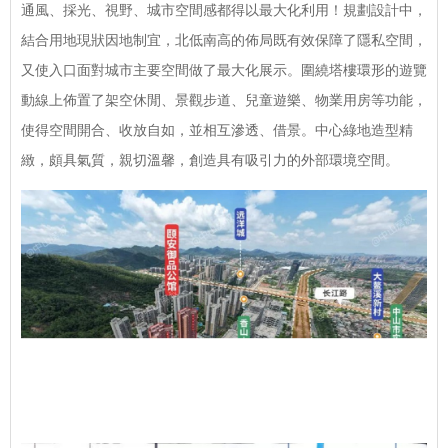
通風、採光、視野、城市空間感都得以最大化利用！規劃設計中，
結合用地現狀因地制宜，北低南高的佈局既有效保障了隱私空間，
又使入口面對城市主要空間做了最大化展示。圍繞塔樓環形的遊覽
動線上佈置了架空休閒、景觀步道、兒童遊樂、物業用房等功能，
使得空間開合、收放自如，並相互滲透、借景。中心綠地造型精
緻，頗具氣質，親切溫馨，創造具有吸引力的外部環境空間。