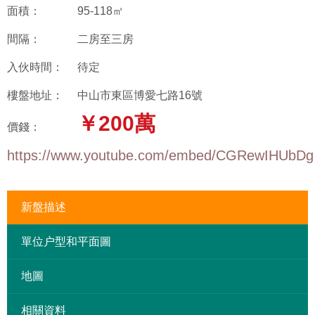
面積：
95-118㎡
間隔：
二房至三房
入伙時間：
待定
樓盤地址：
中山市東區博愛七路16號
￥200萬
價錢：
https://www.youtube.com/embed/CGRewIHUbDg
新盤描述
單位户型和平面圖
地圖
相關資料