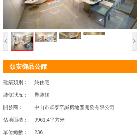
頤安御品公館
建築類別：
純住宅
裝修狀況：
帶裝修
開發商：
中山市眾泰至誠房地產開發有限公司
佔地面積：
9961.4平方米
單位總數：
236