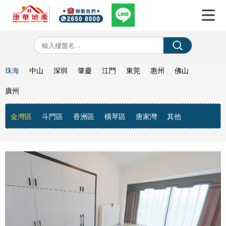
珠海
中山
深圳
肇慶
江門
東莞
惠州
佛山
廣州
金灣區
斗門區
香洲區
橫琴區
唐家灣
其他