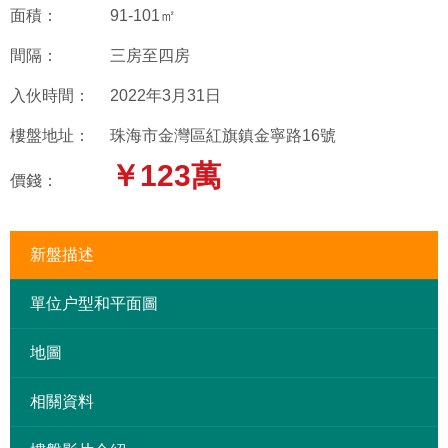
面積：
91-101㎡
間隔：
三房至四房
入伙時間：
2022年3月31日
樓盤地址：
珠海市金灣區紅旗鎮金寧路16號
￥123萬
價錢：
新盤描述
單位户型和平面圖
地圖
相關資料