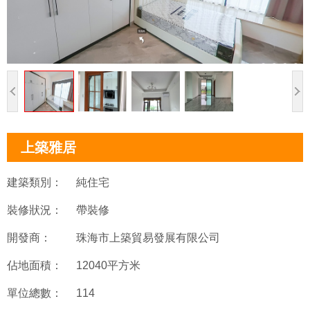
上築雅居
建築類別：
純住宅
裝修狀況：
帶裝修
開發商：
珠海市上築貿易發展有限公司
佔地面積：
12040平方米
單位總數：
114