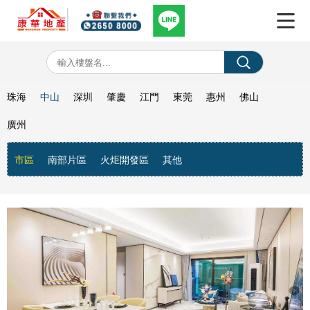
珠海
中山
深圳
肇慶
江門
東莞
惠州
佛山
廣州
市區
南部片區
火炬開發區
其他