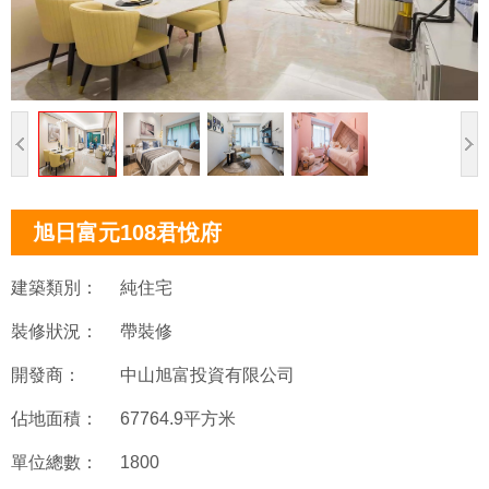
旭日富元108君悅府
建築類別：
純住宅
裝修狀況：
帶裝修
開發商：
中山旭富投資有限公司
佔地面積：
67764.9平方米
單位總數：
1800