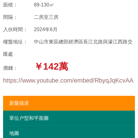
面積：
89-130㎡
間隔：
二房至三房
入伙時間：
2024年6月
樓盤地址：
中山市東區總部經濟區長江北路與濠江西路交
匯處
￥142萬
價錢：
https://www.youtube.com/embed/RbyqJqKcvAA
新盤描述
單位户型和平面圖
地圖