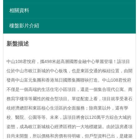
相關資料
樓盤影片介紹
新盤描述
中山108君悅府，攜498米超高層國際金融中心華麗登場！該項目
位於中山市岐江新城的中心板塊，也是東區交通的樞紐位置，由開
發商中山富元集團和香港旭日國際集團聯袂打造。中山108君悅府
不僅是一個高端的生活住宅小區項目，還是一個集合現代公寓、商
務寫字樓等等屬性的複合型項目。單從配套上看，項目就享受著石
歧經濟總部和東區核心生活區的全面服務；除商業以外，還有學
校、醫院、公園等等。未來，該項目將會以120萬平方綜合大城的
姿態，成為岐江新城核心經濟區裡的一大地標建築。由於該房產項
目尚未開盤，所以價格和房價有待明確，但戶型資料已出，是建築