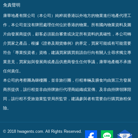
免責聲明
康華地產有限公司（本公司）純粹就香港以外地方的物業進行地產代理工
作，本公司並沒有牌照處理任何位於香港的物業。
所有國內物業資料及圖
片由發展商提供，顧客必須親自審查或決定所有資料的真確
性
，
本公司轉
介買家之產品，根據《證劵及期貨條例》的界定，買家可能或有可能需要
符合「專業投資者」資格，建議買家購買前請自行向有關人士尋求獨立專
業意見，買家如與發展商或產品供應商發生任何爭議，康華地產概不承擔
任何責任。
本公司的考察團為睇樓團，並非旅行團，行程車輛及膳食均由第三方發展
商所提供，該行程並非由持牌旅行代理商組織或宣傳、及非由持牌領隊陪
同，該行程不受旅遊業監管局所監管，建議參與者有需要自行購買旅程保
險。
© 2018 hwagents.com. All Rights Reserved.