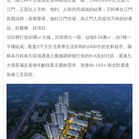
化，讓万科平台資源更加系統地支援一線。万科2020年正式進入
江門，正是以上天時、地利、人和共同成就的結果，万科將在江門
長期深耕，長期發展，做好江門市場，為江門人民提供万科的好產
品、好服務、好項目。
項目將打造60萬㎡大城，目前推出一期，佔地9.24萬㎡，由7棟一
字樓組成，配套2千方生活美學生活街和約2400方的生鮮超市。園
林為万科南方區域通過上萬個調研後打造的9+X友好社區，通過九
大場景滿足各個年齡段業主園林需求。首推85-143㎡南北對通透
裝修三至四房。