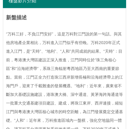
樓盤影片介紹
新盤描述
“万科三好，不負江門安好”，這是万科對江門說的第一句話。與其
他房地產企業相比，万科進入江門似乎有些晚。万科2020年正式
進入江門，是“天時”、“地利”、“人和”共同成就的結果。“天時”：目
前，粵港澳大灣區建設正深入推進，江門同時位於“珠三角核心
區”和“沿海經濟帶”，系珠三角輻射粵西地區乃至大西南的重要節
點。當前，江門正全力打造珠江西岸新增長極和沿海經濟帶上的江
海門戶，迎來了千載難逢的發展機遇。“地利”：近年來，廣東省不
斷加大基礎設施建設，港珠澳大橋、深中通道、黃茅海跨海通道等
一批重大交通基建項目建設、建成，將珠江東岸、西岸連接，縮短
江門與粵港澳大灣區核心城市的時空距離，為江門發展奠定交通基
礎。“人和”：近年來，万科推進區域內一盤棋，強化空地協同一體