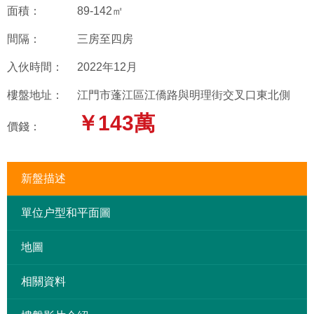
面積：
89-142㎡
間隔：
三房至四房
入伙時間：
2022年12月
樓盤地址：
江門市蓬江區江僑路與明理街交叉口東北側
￥143萬
價錢：
新盤描述
單位户型和平面圖
地圖
相關資料