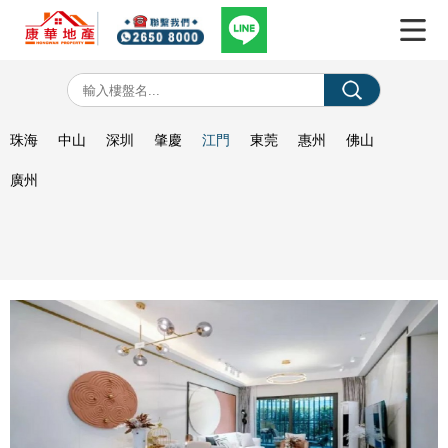
珠海
中山
深圳
肇慶
江門
東莞
惠州
佛山
廣州