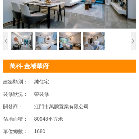
萬科·金域華府
建築類別：
純住宅
裝修狀況：
帶裝修
開發商：
江門市萬鵬置業有限公司
佔地面積：
80948平方米
單位總數：
1680