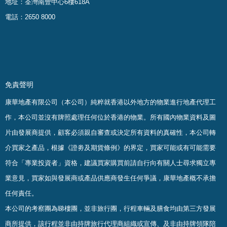
地址：荃灣南豐中心6樓618A
電話：2650 8000
免責聲明
康華地產有限公司（本公司）純粹就香港以外地方的物業進行地產代理工
作，本公司並沒有牌照處理任何位於香港的物業。
所有國內物業資料及圖
片由發展商提供，顧客必須親自審查或決定所有資料的真確
性
，
本公司轉
介買家之產品，根據《證劵及期貨條例》的界定，買家可能或有可能需要
符合「專業投資者」資格，建議買家購買前請自行向有關人士尋求獨立專
業意見，買家如與發展商或產品供應商發生任何爭議，康華地產概不承擔
任何責任。
本公司的考察團為睇樓團，並非旅行團，行程車輛及膳食均由第三方發展
商所提供，該行程並非由持牌旅行代理商組織或宣傳、及非由持牌領隊陪