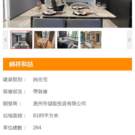
錦祥和喆
建築類別：
純住宅
裝修狀況：
帶裝修
開發商：
惠州市儲龍投資有限公司
佔地面積：
8185平方米
單位總數：
264