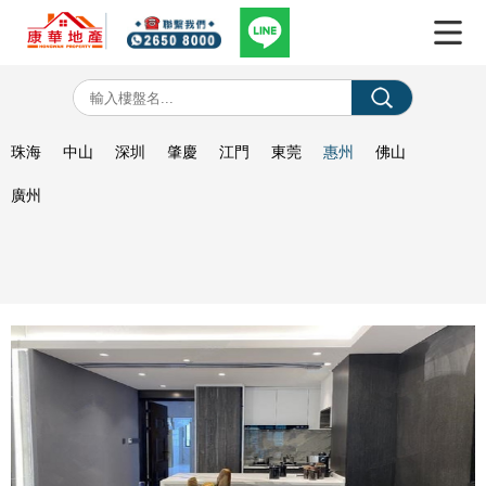
珠海
中山
深圳
肇慶
江門
東莞
惠州
佛山
廣州