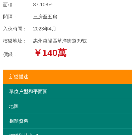
面積：
87-108㎡
間隔：
三房至五房
入伙時間：
2023年4月
樓盤地址：
惠州惠陽區草洋街道99號
￥140萬
價錢：
新盤描述
單位户型和平面圖
地圖
相關資料