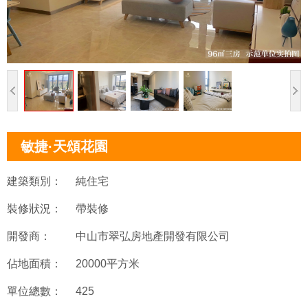
敏捷·天頌花園
建築類別：
純住宅
裝修狀況：
帶裝修
開發商：
中山市翠弘房地產開發有限公司
佔地面積：
20000平方米
單位總數：
425