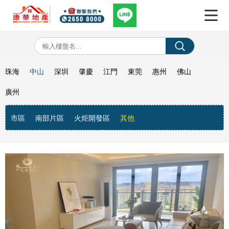
珠海
中山
深圳
肇慶
江門
東莞
惠州
佛山
廣州
市區
南部片區
火炬開發區
其他