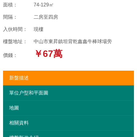
面積：
74-129㎡
間隔：
二房至四房
入伙時間：
現樓
樓盤地址：
中山市東昇鎮坦背乾鑫鑫牛棒球場旁
￥67萬
價錢：
新盤描述
單位户型和平面圖
地圖
相關資料