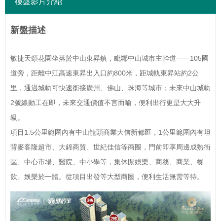
樓盤影片介紹
新盤描述
敏捷天頌花園坐落於中山東昇鎮，毗鄰中山城市主幹道——105國
道旁，距離中江高速東昇出入口約800米，距城軌東昇站約2公
里，通過城軌可快速銜接廣州、佛山、珠海等城市；未來中山城軌
2號線動工在即，未來交通價值不言而喻，便利出行更是大大升
級。
項目1.5公里範圍內有中山龍頭商業大信新都匯，1公里範圍內有坦
背麥客隆超市、大錦商貿、世紀佳信等商圈，門前即享周邊成熟街
區、中心市場、醫院、中小學等，集休閒娛樂、商務、商業、餐
飲、娛樂於一體。從項目出發等大型商圈，便利生活無需等待。