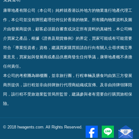
康華地產有限公司（本公司）純粹就香港以外地方的物業進行地產代理工
作，本公司並沒有牌照處理任何位於香港的物業。
所有國內物業資料及圖
片由發展商提供，顧客必須親自審查或決定所有資料的真確
性
，
本公司轉
介買家之產品，根據《證劵及期貨條例》的界定，買家可能或有可能需要
符合「專業投資者」資格，建議買家購買前請自行向有關人士尋求獨立專
業意見，買家如與發展商或產品供應商發生任何爭議，康華地產概不承擔
任何責任。
本公司的考察團為睇樓團，並非旅行團，行程車輛及膳食均由第三方發展
商所提供，該行程並非由持牌旅行代理商組織或宣傳、及非由持牌領隊陪
同，該行程不受旅遊業監管局所監管，建議參與者有需要自行購買旅程保
險。
© 2018 hwagents.com. All Rights Reserved.