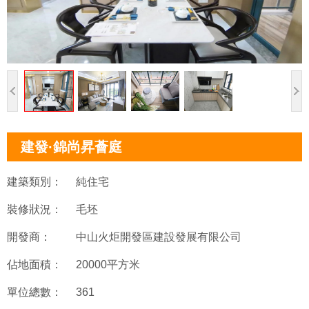
建發·錦尚昇薈庭
建築類別：
純住宅
裝修狀況：
毛坯
開發商：
中山火炬開發區建設發展有限公司
佔地面積：
20000平方米
單位總數：
361