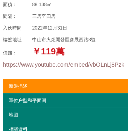
面積：
88-138㎡
間隔：
三房至四房
入伙時間：
2022年12月31日
樓盤地址：
中山市火炬開發區會展西路8號
￥119萬
價錢：
https://www.youtube.com/embed/vbOLnLj8Pzk
新盤描述
單位户型和平面圖
地圖
相關資料