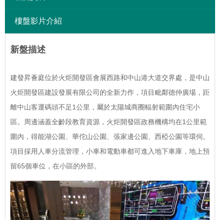
樓盤影片介紹
新盤描述
建發昇薈庭位於火炬開發區會展西路和中山港大道交界處，是中山
火炬開發區建設發展有限公司的全新力作，項目毗鄰德仲廣場，距
離中山客運碼頭不足1公里，屬於太陽城商圈輻射範圍內住宅小
區。周邊涵蓋全齡段教育資源，火炬開發區政務機構均在1公里範
圍內，得能湖公園、華佗山公園、張家邊公園、西椏公園等環伺。
項目採用人車分流管理，小車和電動車都可進入地下車庫，地上預
留65個車位，在小區的外部。