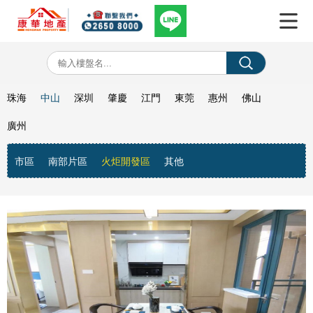
珠海
中山
深圳
肇慶
江門
東莞
惠州
佛山
廣州
市區
南部片區
火炬開發區
其他