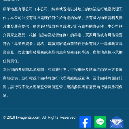
康華地產有限公司（本公司）純粹就香港以外地方的物業進行地產代理工
作，本公司並沒有牌照處理任何位於香港的物業。
所有國內物業資料及圖
片由發展商提供，顧客必須親自審查或決定所有資料的真確
性
，
本公司轉
介買家之產品，根據《證劵及期貨條例》的界定，買家可能或有可能需要
符合「專業投資者」資格，建議買家購買前請自行向有關人士尋求獨立專
業意見，買家如與發展商或產品供應商發生任何爭議，康華地產概不承擔
任何責任。
本公司的考察團為睇樓團，並非旅行團，行程車輛及膳食均由第三方發展
商所提供，該行程並非由持牌旅行代理商組織或宣傳、及非由持牌領隊陪
同，該行程不受旅遊業監管局所監管，建議參與者有需要自行購買旅程保
險。
© 2018 hwagents.com. All Rights Reserved.