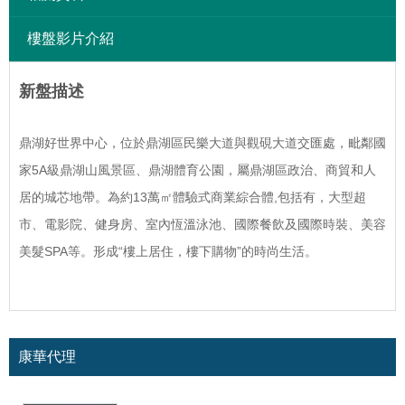
樓盤影片介紹
新盤描述
鼎湖好世界中心，位於鼎湖區民樂大道與觀硯大道交匯處，毗鄰國
家5A級鼎湖山風景區、鼎湖體育公園，屬鼎湖區政治、商貿和人
居的城芯地帶。為約13萬㎡體驗式商業綜合體,包括有，大型超
市、電影院、健身房、室內恆溫泳池、國際餐飲及國際時裝、美容
美髮SPA等。形成“樓上居住，樓下購物”的時尚生活。
康華代理