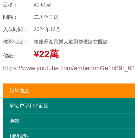
面積：
41-60㎡
間隔：
二房至三房
入伙時間：
2024年12月
樓盤地址：
肇慶鼎湖民樂大道與觀硯路交匯處
¥22萬
價錢：
https://www.youtube.com/embed/mGe1nK9r_68
新盤描述
單位户型和平面圖
地圖
相關資料