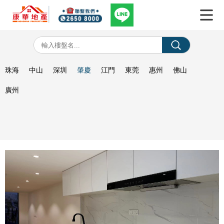
珠海
中山
深圳
肇慶
江門
東莞
惠州
佛山
廣州