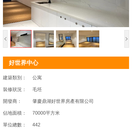
好世界中心
建築類別：
公寓
裝修狀況：
毛坯
開發商：
肇慶鼎湖好世界房產有限公司
佔地面積：
70000平方米
單位總數：
442