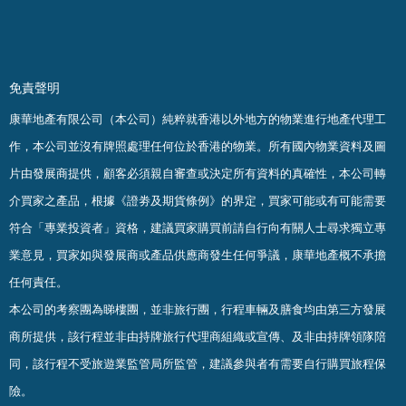
免責聲明
康華地產有限公司（本公司）純粹就香港以外地方的物業進行地產代理工
作，本公司並沒有牌照處理任何位於香港的物業。
所有國內物業資料及圖
片由發展商提供，顧客必須親自審查或決定所有資料的真確
性
，
本公司轉
介買家之產品，根據《證劵及期貨條例》的界定，買家可能或有可能需要
符合「專業投資者」資格，建議買家購買前請自行向有關人士尋求獨立專
業意見，買家如與發展商或產品供應商發生任何爭議，康華地產概不承擔
任何責任。
本公司的考察團為睇樓團，並非旅行團，行程車輛及膳食均由第三方發展
商所提供，該行程並非由持牌旅行代理商組織或宣傳、及非由持牌領隊陪
同，該行程不受旅遊業監管局所監管，建議參與者有需要自行購買旅程保
險。