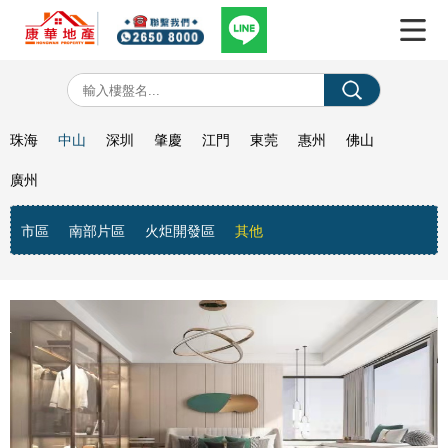
珠海
中山
深圳
肇慶
江門
東莞
惠州
佛山
廣州
市區
南部片區
火炬開發區
其他