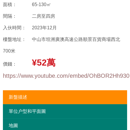
面積：
65-130㎡
間隔：
二房至四房
入伙時間：
2023年12月
樓盤地址：
中山市坦洲廣澳高速公路順景百貨商場西北
700米
¥52萬
價錢：
https://www.youtube.com/embed/OhBOR2Hh930
新盤描述
單位户型和平面圖
地圖