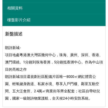
相關資料
樓盤影片介紹
新盤描述
朗詩新城-

項目地處粵港澳大灣區幾何中心，珠海、廣州、深圳、香港、
澳門環繞。1分鐘到珠海香洲，5分鐘抵香洲中心。作為中山項
目的亮相之作

朗詩新城項目還規劃社區配備片區唯一8000㎡網紅體育公
園、輕氧健身跑道、私家水境、尊享入戶門樓、鄰里互動空
間、五大泛會所、2.4萬㎡商業街等齊全配套；社區自帶幼兒
園，國家一級朗詩物業護航，全天候24小時安防系統。