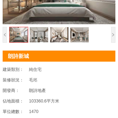
朗詩新城
建築類別：
純住宅
裝修狀況：
毛坯
開發商：
朗詩地產
佔地面積：
103360.6平方米
單位總數：
1470