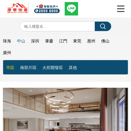
珠海
中山
深圳
肇慶
江門
東莞
惠州
佛山
廣州
市區
南部片區
火炬開發區
其他