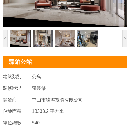
臻鉑公館
建築類別：
公寓
裝修狀況：
帶裝修
開發商：
中山市臻鴻投資有限公司
佔地面積：
13333.2 平方米
單位總數：
540