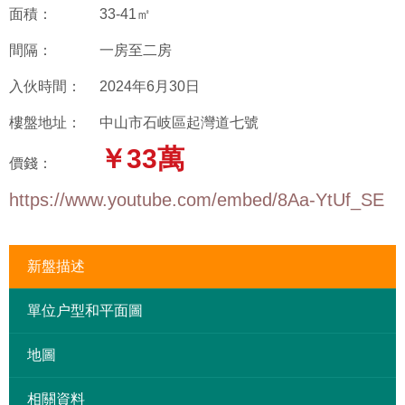
面積：
33-41㎡
間隔：
一房至二房
入伙時間：
2024年6月30日
樓盤地址：
中山市石岐區起灣道七號
￥33萬
價錢：
https://www.youtube.com/embed/8Aa-YtUf_SE
新盤描述
單位户型和平面圖
地圖
相關資料