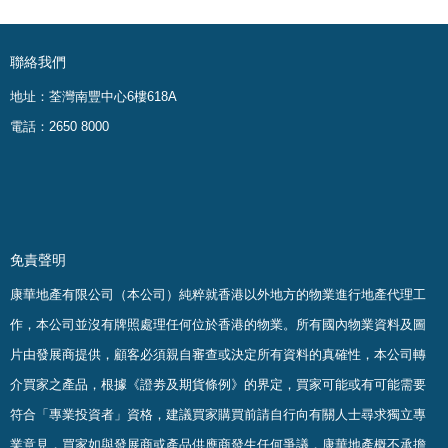
聯絡我們
地址：荃灣南豐中心6樓618A
電話：2650 8000
免責聲明
康華地產有限公司（本公司）純粹就香港以外地方的物業進行地產代理工
作，本公司並沒有牌照處理任何位於香港的物業。
所有國內物業資料及圖
片由發展商提供，顧客必須親自審查或決定所有資料的真確
性
，
本公司轉
介買家之產品，根據《證劵及期貨條例》的界定，買家可能或有可能需要
符合「專業投資者」資格，建議買家購買前請自行向有關人士尋求獨立專
業意見，買家如與發展商或產品供應商發生任何爭議，康華地產概不承擔