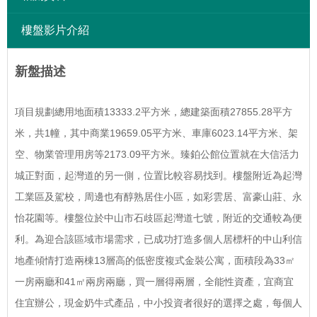
樓盤影片介紹
新盤描述
項目規劃總用地面積13333.2平方米，總建築面積27855.28平方
米，共1幢，其中商業19659.05平方米、車庫6023.14平方米、架
空、物業管理用房等2173.09平方米。臻鉑公館位置就在大信活力
城正對面，起灣道的另一側，位置比較容易找到。樓盤附近為起灣
工業區及駕校，周邊也有醇熟居住小區，如彩雲居、富豪山莊、永
怡花園等。樓盤位於中山市石歧區起灣道七號，附近的交通較為便
利。為迎合該區域市場需求，已成功打造多個人居標杆的中山利信
地產傾情打造兩棟13層高的低密度複式金裝公寓，面積段為33㎡
一房兩廳和41㎡兩房兩廳，買一層得兩層，全能性資產，宜商宜
住宜辦公，現金奶牛式產品，中小投資者很好的選擇之處，每個人