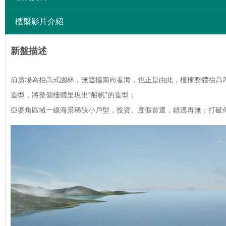
樓盤影片介紹
新盤描述
前廣場為抬高式園林，無遮擋南向看海，也正是由此，樓棟整體抬高2
造型，將整個樓體呈現出“船帆”的造型；
亞婆角區域一線海景稀缺小戶型，投資、度假首選，錯過再無；打破