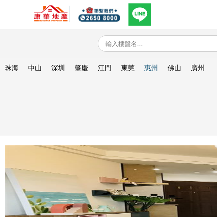
珠海
中山
深圳
肇慶
江門
東莞
惠州
佛山
廣州