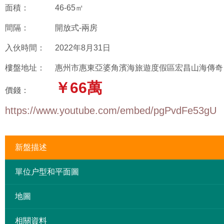
面積：
46-65㎡
間隔：
開放式-兩房
入伙時間：
2022年8月31日
樓盤地址：
惠州市惠東亞婆角濱海旅遊度假區宏昌山海傳奇
￥66萬
價錢：
https://www.youtube.com/embed/pgPvdFe53gU
新盤描述
單位户型和平面圖
地圖
相關資料