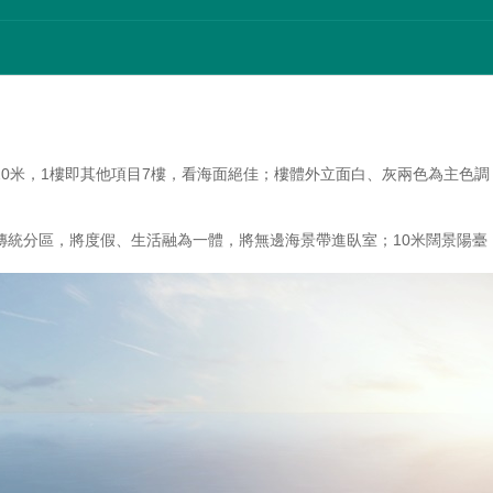
0米，1樓即其他項目7樓，看海面絕佳；樓體外立面白、灰兩色為主色
傳統分區，將度假、生活融為一體，將無邊海景帶進臥室；10米闊景陽臺