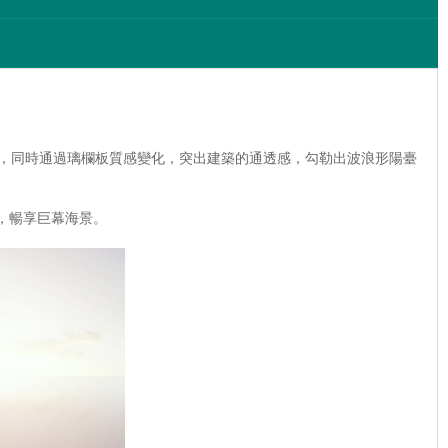
調，同時通過璃欄板質感變化，突出建築的通透感，勾勒出波浪形陽臺
，暢享巨幕海景。