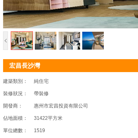
宏昌長沙灣
建築類別：
純住宅
裝修狀況：
帶裝修
開發商：
惠州市宏昌投資有限公司
佔地面積：
31422平方米
單位總數：
1519