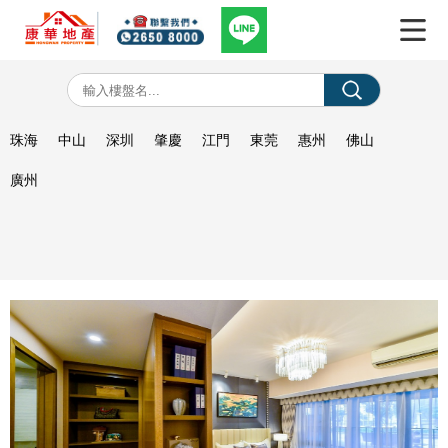
珠海
中山
深圳
肇慶
江門
東莞
惠州
佛山
廣州