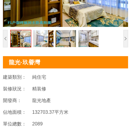
龍光·玖譽灣
建築類別：
純住宅
裝修狀況：
精装修
開發商：
龍光地產
佔地面積：
132703.37平方米
單位總數：
2089