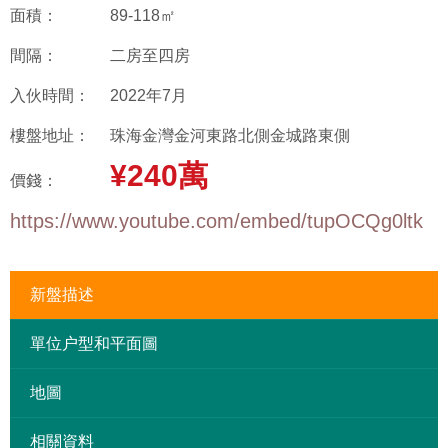
面積：
89-118㎡
間隔：
二房至四房
入伙時間：
2022年7月
樓盤地址：
珠海金灣金河東路北側金城路東側
¥240萬
價錢：
https://www.youtube.com/embed/tupOCQg0ltk
新盤描述
單位户型和平面圖
地圖
相關資料