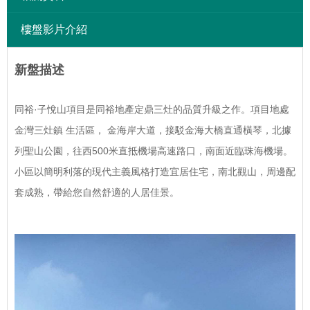
樓盤影片介紹
新盤描述
同裕·子悅山項目是同裕地產定鼎三灶的品質升級之作。項目地處
金灣三灶鎮 生活區， 金海岸大道，接駁金海大橋直通橫琴，北據
列聖山公園，往西500米直抵機場高速路口，南面近臨珠海機場。
小區以簡明利落的現代主義風格打造宜居住宅，南北觀山，周邊配
套成熟，帶給您自然舒適的人居佳景。