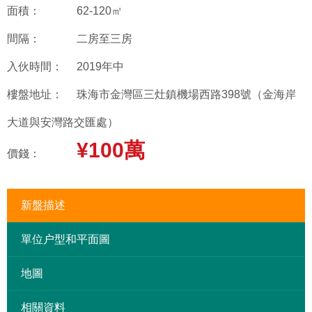
面積：
62-120㎡
間隔：
二房至三房
入伙時間：
2019年中
樓盤地址：
珠海市金灣區三灶鎮機場西路398號（金海岸
大道與安灣路交匯處）
¥100萬
價錢：
新盤描述
單位户型和平面圖
地圖
相關資料