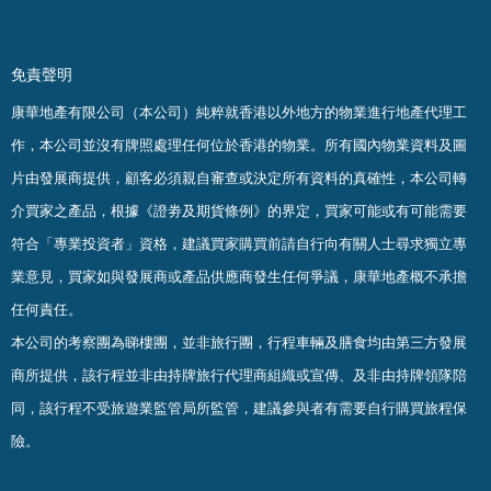
免責聲明
康華地產有限公司（本公司）純粹就香港以外地方的物業進行地產代理工
作，本公司並沒有牌照處理任何位於香港的物業。
所有國內物業資料及圖
片由發展商提供，顧客必須親自審查或決定所有資料的真確
性
，
本公司轉
介買家之產品，根據《證劵及期貨條例》的界定，買家可能或有可能需要
符合「專業投資者」資格，建議買家購買前請自行向有關人士尋求獨立專
業意見，買家如與發展商或產品供應商發生任何爭議，康華地產概不承擔
任何責任。
本公司的考察團為睇樓團，並非旅行團，行程車輛及膳食均由第三方發展
商所提供，該行程並非由持牌旅行代理商組織或宣傳、及非由持牌領隊陪
同，該行程不受旅遊業監管局所監管，建議參與者有需要自行購買旅程保
險。