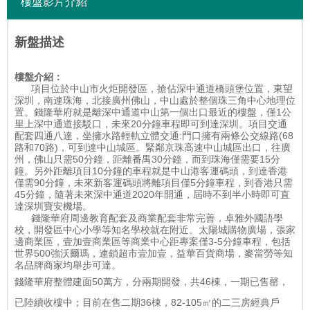
樓盤影片介紹
新盤描述
樓盤介紹：
項目位於中山市火炬開發區，搶佔深中通道橋頭堡位置，東望
深圳，南連珠海，北接廣州佛山，中山處於整個珠三角中心地理位
置。錢隆華府就是離深中通道中山第一個出口最近的樓盤，僅1公
里上深中通道接駁口，未來20分鐘車程即可到達深圳。項目交通
配套四通八達，坐擁水路輕軌立體交通:門口擁有兩條公交線路(68
路和70路)，可到達中山城區。緊鄰京珠高速中山城區出口，往廣
州，佛山只需50分鐘，距離番禺30分鐘，而到珠海僅需要15分
鐘。另外距離項目10分鐘的車程就是中山港客運碼頭，到達香港
僅需90分鐘，未來新客運碼頭將離項目僅5分鐘車程，到香港只需
45分鐘，隨著未來深中通道2020年開通，屆時不到半小時即可直
達深圳寶安機場。
錢隆華府周邊教育配套及商業配套非常完善，卓雅外國語學
校，開發區中心小學等知名學校就在附近。太陽城購物廣場，張家
邊商業區，壹加壹商業區等商業中心距專案僅3-5分鐘車程，包括
世界500強沃爾瑪，連鎖超市壹加壹，益華百貨商場，麥當勞等知
名品牌商家均舉步可達。
錢隆華府整體建面50萬方，分兩期開發，共46棟，一期已售罄，
已陸續收樓中；目前在售二期36棟，82-105㎡的二三房經典戶