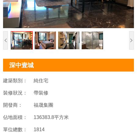
深中壹城
建築類別：
純住宅
裝修狀況：
帶裝修
開發商：
福晟集團
佔地面積：
136383.8平方米
單位總數：
1814