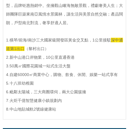
型，品牌钜惠熱銷中。坐擁觀山瞰海無敵景觀，禮獻奢美人生；大
師團隊巨築東南亞風情水景園林，讓生活與美景自然交融；產品闊
朗，戶型南北對流，奢享舒適人居。
1.橫琴/前海/南沙三大國家級開發區黃金交叉點，1公里接駁
深中通
道第1出口
（黎村出口）
2.新中山港口岸物業，10公里直通香港
3.50萬㎡國際花園城一站式生活大盤
4.自建60000㎡商業中心，購物、飲食、休閒、娛樂一站式享有
5.十八班幼稚園
6.毗鄰太陽城，三大商圈環伺，兩大公園簇擁
7.火炬千億智慧健康小鎮規劃內
8.中山地貼城軌2號線健康站