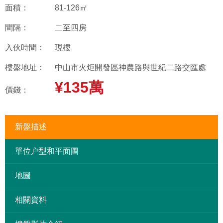
面積：
81-126㎡
間隔：
二至四房
入伙時間：
現樓
樓盤地址：
中山市火炬開發區神農路與世紀二路交匯處
¥135萬
價錢：
新盤描述
單位户型和平面圖
地圖
相關資料