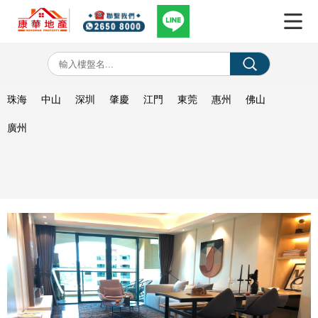
珠海
中山
深圳
肇慶
江門
東莞
惠州
佛山
廣州