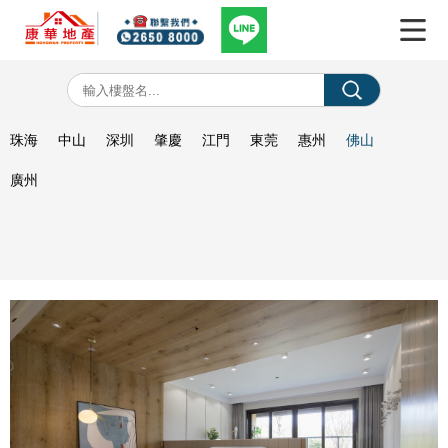
珠海
中山
深圳
肇慶
江門
東莞
惠州
佛山
廣州