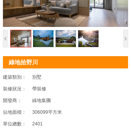
綠地拾野川
建築類別：
別墅
裝修狀況：
帶裝修
開發商：
綠地集團
佔地面積：
306099平方米
單位總數：
2401