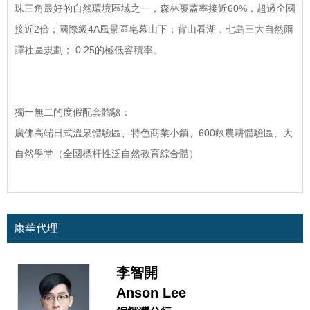
珠三角最好的自然環境區域之一，森林覆蓋率接近60%，超過全國
接近2倍；國際級4A風景區皂幕山下；背山看湖，七島三大自然雨
譚社區規劃； 0.25的極低容積率。
獨一無二的度假配套體驗：
廣佛高端日式溫泉體驗區、特色商業小鎮、600畝農耕體驗區、大
自然學堂（全國標杆性泛自然教育綜合體）
康華代理
李智開
Anson Lee