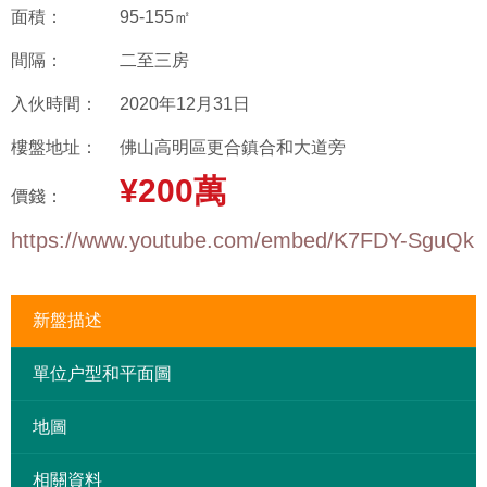
面積：
95-155㎡
間隔：
二至三房
入伙時間：
2020年12月31日
樓盤地址：
佛山高明區更合鎮合和大道旁
¥200萬
價錢：
https://www.youtube.com/embed/K7FDY-SguQk
新盤描述
單位户型和平面圖
地圖
相關資料