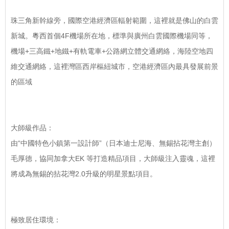
珠三角新幹線旁，國際空港經濟區輻射範圍，這裡就是佛山的白雲
新城。粵西首個4F機場所在地，標準與廣州白雲國際機場同等，
機場+三高鐵+地鐵+有軌電車+公路網立體交通網絡，海陸空地四
維交通網絡，這裡灣區西岸樞紐城市，空港經濟區內最具發展前景
的區域
大師級作品：
由“中國特色小鎮第一設計師”（日本迪士尼海、無錫拈花灣主創）
毛厚德，協同加拿大EK 等打造精品項目，大師級注入靈魂，這裡
將成為無錫的拈花灣2.0升級的明星景點項目。
極致居住環境：