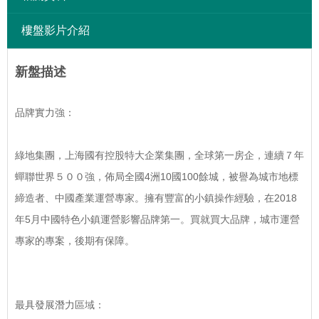
樓盤影片介紹
新盤描述
品牌實力強：
綠地集團，上海國有控股特大企業集團，全球第一房企，連續７年
蟬聯世界５００強，佈局全國4洲10國100餘城，被譽為城市地標
締造者、中國產業運營專家。擁有豐富的小鎮操作經驗，在2018
年5月中國特色小鎮運營影響品牌第一。買就買大品牌，城市運營
專家的專案，後期有保障。
最具發展潛力區域：