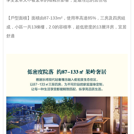
享受繁華又不被繁華的嘈雜所影響，是最理想的居住地
【戶型面積】面積由87-133m²，使用率高達85%，三房及四房組
成，小區一共13棟樓，2.0的容積率，超低密度的13層洋房，宜居
舒適