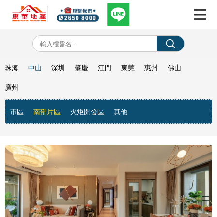
珠海
中山
深圳
肇慶
江門
東莞
惠州
佛山
廣州
市區
南部片區
火炬開發區
其他