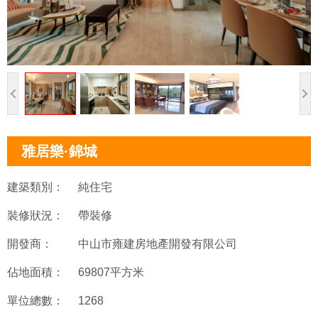
雅居樂·錦城
建築類別：
純住宅
裝修狀況：
帶裝修
開發商：
中山市雍建房地產開發有限公司
佔地面積：
69807平方米
單位總數：
1268