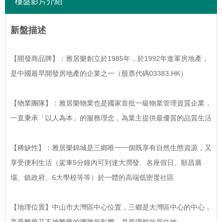
樓盤影片介紹
新盤描述
【開發商品牌】：雅居樂創立於1985年，於1992年進軍房地產，
是中國最早開發房地產的企業之一（股票代碼03383.HK）
【物業團隊】：雅居樂物業也是國家首批一級物業管理資質企業，
一直秉承「以人為本」的服務理念，為業主提供最優質的品質生活
【稀缺性】：雅居樂錦城是三鄉唯一一個既享有自然生態資源，又
享受便利生活（駕車5分鐘內可到達大潤發、名座假日、順昌廣
場、鎮政府、6大學校等等）於一體的高端低密度社區
【地理位置】中山市大灣區中心位置，三鄉是大灣區中心的中心，