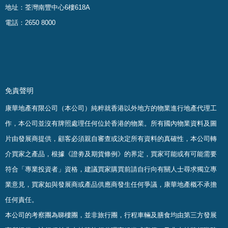
地址：荃灣南豐中心6樓618A
電話：2650 8000
免責聲明
康華地產有限公司（本公司）純粹就香港以外地方的物業進行地產代理工
作，本公司並沒有牌照處理任何位於香港的物業。
所有國內物業資料及圖
片由發展商提供，顧客必須親自審查或決定所有資料的真確
性
，
本公司轉
介買家之產品，根據《證劵及期貨條例》的界定，買家可能或有可能需要
符合「專業投資者」資格，建議買家購買前請自行向有關人士尋求獨立專
業意見，買家如與發展商或產品供應商發生任何爭議，康華地產概不承擔
任何責任。
本公司的考察團為睇樓團，並非旅行團，行程車輛及膳食均由第三方發展