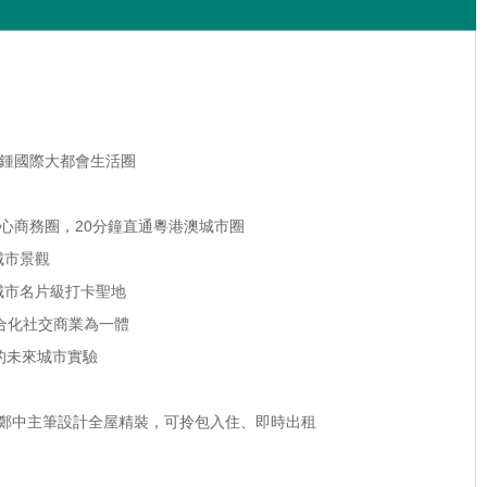
鍾國際大都會生活圈
心商務圈，
20
分鐘直通粵港澳城市圈
城市景觀
城市名片級打卡聖地
合化社交商業為一體
的未來城市實驗
鄭中主筆設計全屋精裝，可拎包入住、即時出租