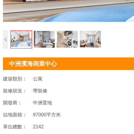
中洲濱海商業中心
建築類別：
公寓
裝修狀況：
帶裝修
開發商：
中洲置地
佔地面積：
97000平方米
單位總數：
2142