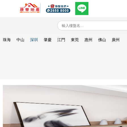
珠海
中山
深圳
肇慶
江門
東莞
惠州
佛山
廣州