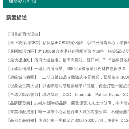
樓盤影片介紹
新盤描述
【項目必買大理由】
【最正統深圳
CBD
】佔位福田
CBD
核心地段，以中洲灣為圓心，舉步
【最國際活力區】約
1800
萬方深港科創圈更新資本加持，構築深港活
【最快捷通勤】濱河大道首排、福田高鐵站、雙口岸、
7
、
9
號線雙地
【恆產紅樹灣】一線紅樹灣海景、
368
公頃國家級紅樹林自然保護區
【超級城市商圈】一二期自帶
16
萬㎡體驗式多元商業，緊鄰京基
KKO
【現象級百萬大城】以國際最前沿規劃標準和態度，億金打造一座超
【全球大師影響力】環球凱達、
CCD
、
teamLab
、
Patrick Blanc
、
SD
【品牌開發商】
26
載中洲智築品牌，巨量優質未來土地儲備，中洲所
【菁英標配資產】唯一城市中心區超百萬大城的海景公寓，不僅坐擁
【高租金高回報】周邊公寓一房租金約
8000-9000
元
/
月，兩房租金
12