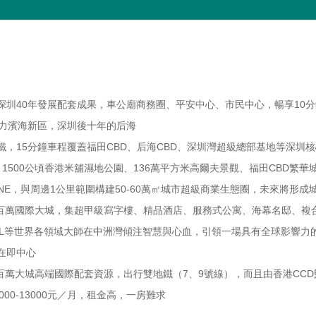
深圳
40
年發展配套成果，車公廟商務圈、平安中心、市民中心，暢享
10
分
力濱海新區，深圳後十年的后海
鐵，
15
分鐘車程覆蓋福田
CBD
、后海
CBD
、深圳灣超級總部基地等深圳核
、
1500
公頃香港米舖濕地公園、
136
萬平方米高爾夫景觀、福田
CBD
繁華
NE
，與周邊
1
公里範圍構建
50-60
萬㎡城市超級商業生態圈，未來將形成
百萬國際大城，集超甲級寫字樓、精品酒店、服務式公寓、海幕名邸、複
L
等世界各領域大師在中洲灣傾注智慧與心血，引領一場具有全球影響力
在即中心
百萬大城高端國際配套資源，出行雙地鐵（
7
、
9
號線），而且由香港
CCD
000-13000
元／月，租金高，一房難求