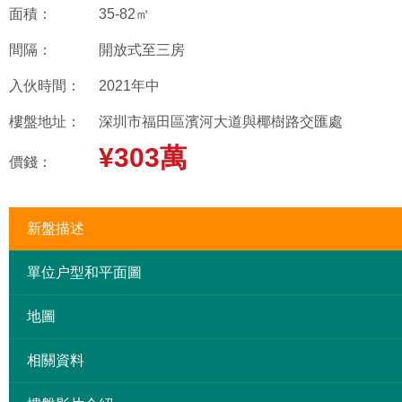
面積：
35-82㎡
間隔：
開放式至三房
入伙時間：
2021年中
樓盤地址：
深圳市福田區濱河大道與椰樹路交匯處
¥303萬
價錢：
新盤描述
單位户型和平面圖
地圖
相關資料