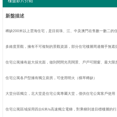
樓盤影片介紹
新盤描述
稀缺200米以上雲海住宅，是目前珠、江、中及澳門在售數一數二的
多維度景觀，擁有不可複制的景觀資源，部分住宅樓層周邊幾乎無遮
住宅公寓擁有超大採光面，做到間間光亮闊景、戶戶可開窗、最大限
住宅公寓各戶型擁有獨立廚房，可使用明火（橫琴稀缺）
大堂分區獨立，北大堂是住宅公寓專屬大堂，僅供住宅公寓客戶使用
住宅公寓區域採用四台6米/s高速獨立電梯，對乘梯到達目標樓層的