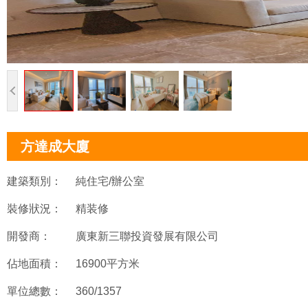
方達成大廈
建築類別：
純住宅/辦公室
裝修狀況：
精装修
開發商：
廣東新三聯投資發展有限公司
佔地面積：
16900平方米
單位總數：
360/1357