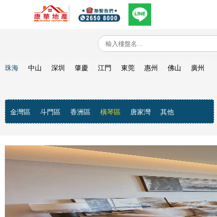
珠海
中山
深圳
肇慶
江門
東莞
惠州
佛山
廣州
金灣區
斗門區
香洲區
橫琴區
唐家灣
其他