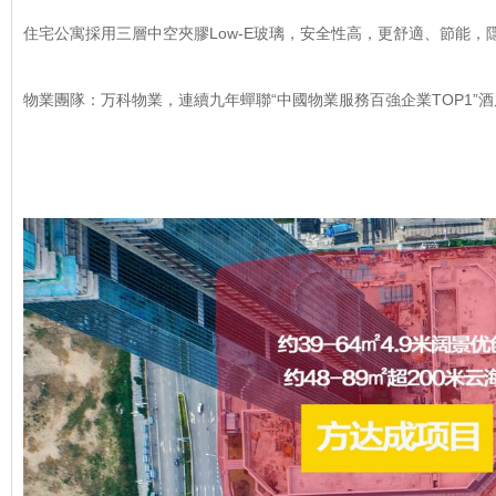
住宅公寓採用三層中空夾膠Low-E玻璃，安全性高，更舒適、節能，隱
物業團隊：万科物業，連續九年蟬聯“中國物業服務百強企業TOP1”