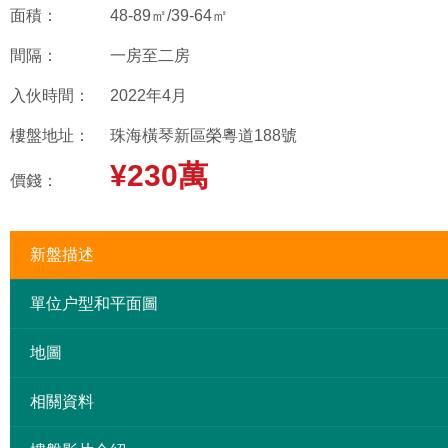
面積：
48-89㎡/39-64㎡
間隔：
一房至二房
入伙時間：
2022年4月
樓盤地址：
珠海橫琴新區榮粵道188號
¥230萬
價錢：
新盤描述
單位户型和平面圖
地圖
相關資料