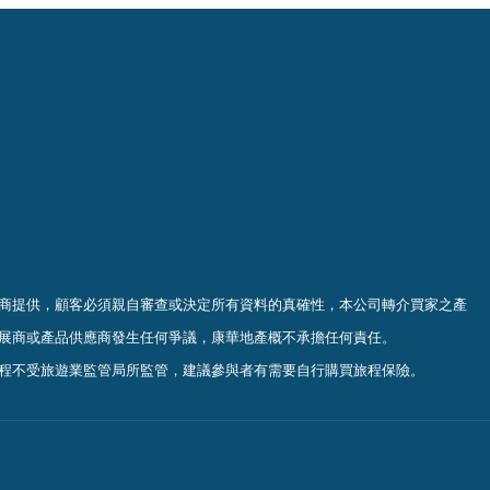
商提供，顧客必須親自審查或決定所有資料的真確
性
，
本公司轉介買家之產
展商或產品供應商發生任何爭議，康華地產概不承擔任何責任。
程不受旅遊業監管局所監管，建議參與者有需要自行購買旅程保
險。