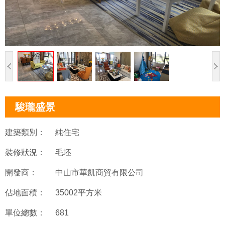
駿瓏盛景
建築類別：
純住宅
裝修狀況：
毛坯
開發商：
中山市華凱商貿有限公司
佔地面積：
35002平方米
單位總數：
681