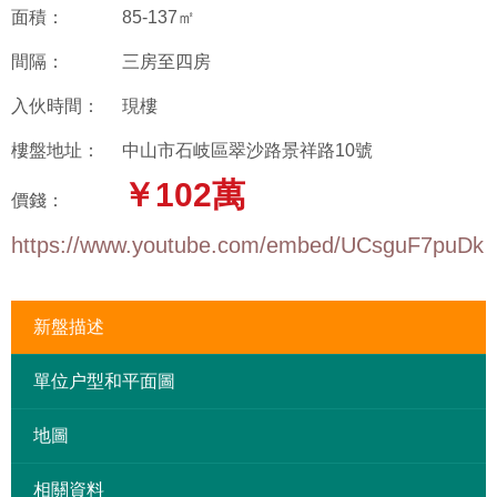
面積：
85-137㎡
間隔：
三房至四房
入伙時間：
現樓
樓盤地址：
中山市石岐區翠沙路景祥路10號
￥102萬
價錢：
https://www.youtube.com/embed/UCsguF7puDk
新盤描述
單位户型和平面圖
地圖
相關資料