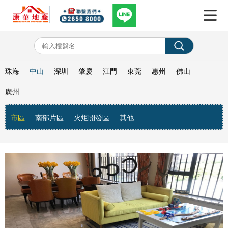
珠海
中山
深圳
肇慶
江門
東莞
惠州
佛山
廣州
市區
南部片區
火炬開發區
其他