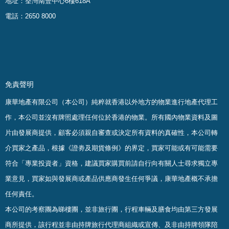
地址：荃灣南豐中心6樓618A
電話：2650 8000
免責聲明
康華地產有限公司（本公司）純粹就香港以外地方的物業進行地產代理工
作，本公司並沒有牌照處理任何位於香港的物業。
所有國內物業資料及圖
片由發展商提供，顧客必須親自審查或決定所有資料的真確
性
，
本公司轉
介買家之產品，根據《證劵及期貨條例》的界定，買家可能或有可能需要
符合「專業投資者」資格，建議買家購買前請自行向有關人士尋求獨立專
業意見，買家如與發展商或產品供應商發生任何爭議，康華地產概不承擔
任何責任。
本公司的考察團為睇樓團，並非旅行團，行程車輛及膳食均由第三方發展
商所提供，該行程並非由持牌旅行代理商組織或宣傳、及非由持牌領隊陪