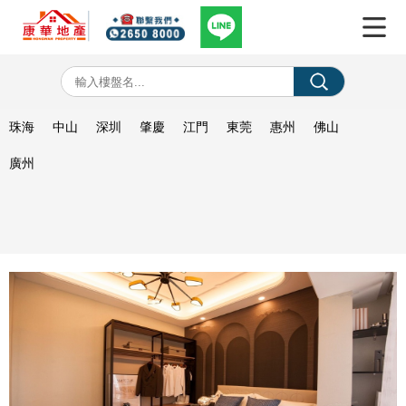
珠海
中山
深圳
肇慶
江門
東莞
惠州
佛山
廣州