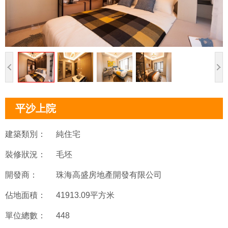
平沙上院
建築類別：
純住宅
裝修狀況：
毛坯
開發商：
珠海高盛房地產開發有限公司
佔地面積：
41913.09平方米
單位總數：
448