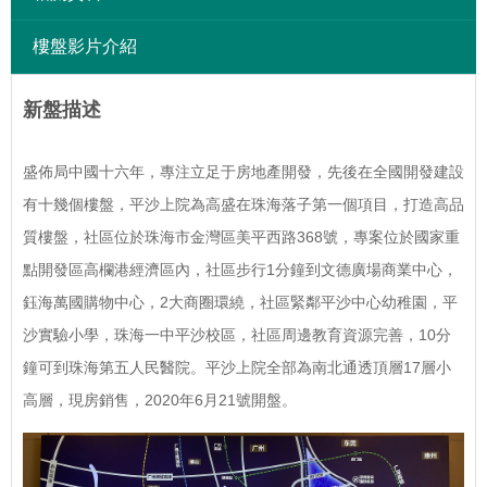
樓盤影片介紹
新盤描述
盛佈局中國十六年，專注立足于房地產開發，先後在全國開發建設
有十幾個樓盤，平沙上院為高盛在珠海落子第一個項目，打造高品
質樓盤，社區位於珠海市金灣區美平西路368號，專案位於國家重
點開發區高欄港經濟區內，社區步行1分鐘到文德廣場商業中心，
鈺海萬國購物中心，2大商圈環繞，社區緊鄰平沙中心幼稚園，平
沙實驗小學，珠海一中平沙校區，社區周邊教育資源完善，10分
鐘可到珠海第五人民醫院。平沙上院全部為南北通透頂層17層小
高層，現房銷售，2020年6月21號開盤。