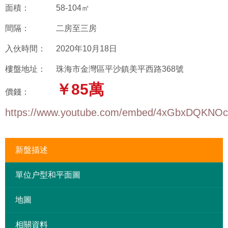
面積：
58-104㎡
間隔：
二房至三房
入伙時間：
2020年10月18日
樓盤地址：
珠海市金灣區平沙鎮美平西路368號
￥85萬
價錢：
https://www.youtube.com/embed/4xGbxDQKNOc
新盤描述
單位户型和平面圖
地圖
相關資料