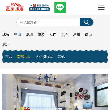
珠海
中山
深圳
肇慶
江門
東莞
惠州
佛山
廣州
市區
南部片區
火炬開發區
其他