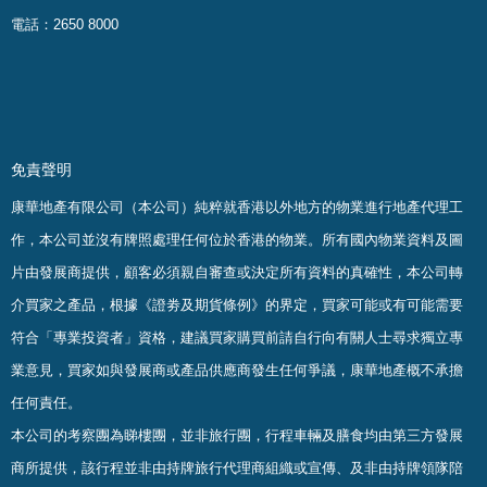
電話：2650 8000
免責聲明
康華地產有限公司（本公司）純粹就香港以外地方的物業進行地產代理工
作，本公司並沒有牌照處理任何位於香港的物業。
所有國內物業資料及圖
片由發展商提供，顧客必須親自審查或決定所有資料的真確
性
，
本公司轉
介買家之產品，根據《證劵及期貨條例》的界定，買家可能或有可能需要
符合「專業投資者」資格，建議買家購買前請自行向有關人士尋求獨立專
業意見，買家如與發展商或產品供應商發生任何爭議，康華地產概不承擔
任何責任。
本公司的考察團為睇樓團，並非旅行團，行程車輛及膳食均由第三方發展
商所提供，該行程並非由持牌旅行代理商組織或宣傳、及非由持牌領隊陪