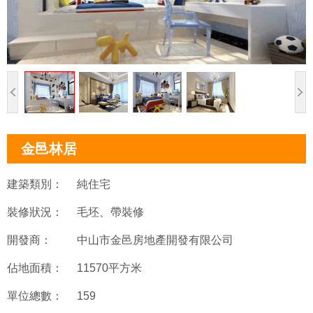
金邑林居
建築類別：
純住宅
裝修狀況：
毛坯、帶裝修
開發商：
中山市金邑房地產開發有限公司
佔地面積：
11570平方米
單位總數：
159