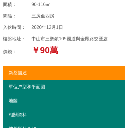
面積：
90-116㎡
間隔：
三房至四房
入伙時間：
2020年12月1日
樓盤地址：
中山市三鄉鎮105國道與金鳳路交匯處
￥90萬
價錢：
新盤描述
單位户型和平面圖
地圖
相關資料