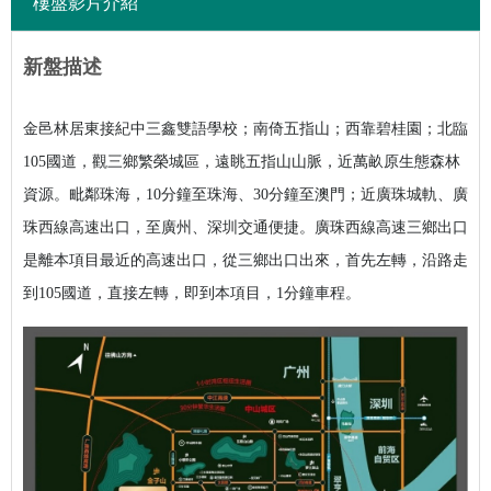
樓盤影片介紹
新盤描述
金邑林居東接紀中三鑫雙語學校；南倚五指山；西靠碧桂園；北臨
105國道，觀三鄉繁榮城區，遠眺五指山山脈，近萬畝原生態森林
資源。
毗鄰珠海，10分鐘至珠海、30分鐘至澳門；近廣珠城軌、廣
珠西線高速出口，至廣州、深圳交通便捷。
廣珠西線高速三鄉出口
是離本項目最近的高速出口，從三鄉出口出來，首先左轉，沿路走
到105國道，直接左轉，即到本項目，1分鐘車程。