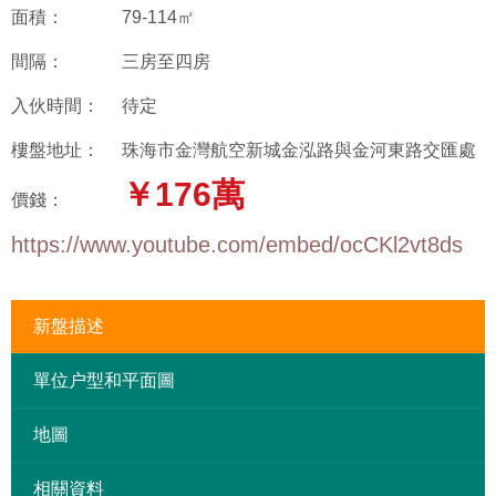
面積：
79-114㎡
間隔：
三房至四房
入伙時間：
待定
樓盤地址：
珠海市金灣航空新城金泓路與金河東路交匯處
￥176萬
價錢：
https://www.youtube.com/embed/ocCKl2vt8ds
新盤描述
單位户型和平面圖
地圖
相關資料