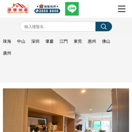
珠海
中山
深圳
肇慶
江門
東莞
惠州
佛山
廣州