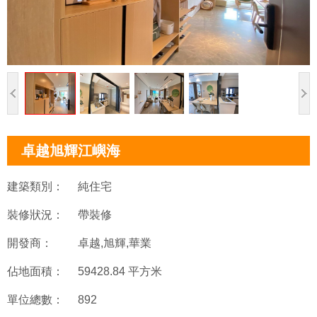
卓越旭輝江嶼海
建築類別：
純住宅
裝修狀況：
帶裝修
開發商：
卓越,旭輝,華業
佔地面積：
59428.84 平方米
單位總數：
892