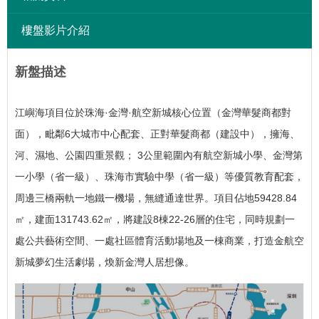
樓盤影片介紹
新盤描述
江嶼海項目位於珠海·金灣·航空新城核心位置（金灣華髮商都對
面），毗鄰6大城市中心配套、正對華髮商都（建設中），擁海、
河、濕地、公園四重景觀； 3公里範圍內有航空新城小學、金灣第
一小學（省一級）、珠海市實驗中學（省一級）等優質教育配套，
周邊三橋兩軌一地鐵一機場，無縫通達世界。
項目佔地59428.84
㎡，建面131743.62㎡，將建設8棟22-26層的住宅，同時規劃一
處公共藝術空間、一處社區體育活動場地及一棟商業，打造金航空
新城夢幻生活劇場，煥新金灣人居想像。