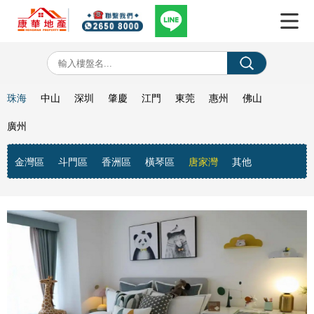
珠海
中山
深圳
肇慶
江門
東莞
惠州
佛山
廣州
金灣區
斗門區
香洲區
橫琴區
唐家灣
其他