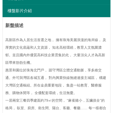
樓盤影片介紹
新盤描述
高新區作為人居生活首選之地， 擁有珠海美麗浪漫的海岸線， 及
厚實的文化底蘊和人文資源， 知名高校環繞，教育人文氛圍濃
郁。並且國內外優質高科技企業雲集於此， 大量頂尖人才為高新
區帶來勃勃生機。
惠景和園位於珠海北門戶， 踞守灣區立體交通動脈，享多維交
通。外可與灣區各城互通， 對內興業快線無縫連接主城區， 構建
大灣區交通樞紐。所在金鼎重要地段， 集盡一站教育、醫療服
務、購物休閒等， 全優配套環繞，生活無憂。
一居兩室三餐四季建面約79㎡的空間， “麻雀雖小，五臟俱全”的
格局， 臥室、廚房、衛生間、陽台、客廳、餐廳…… 每一樣都合