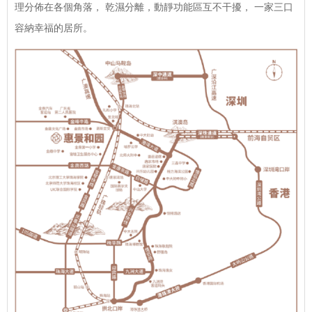
理分佈在各個角落， 乾濕分離，動靜功能區互不干擾， 一家三口
容納幸福的居所。