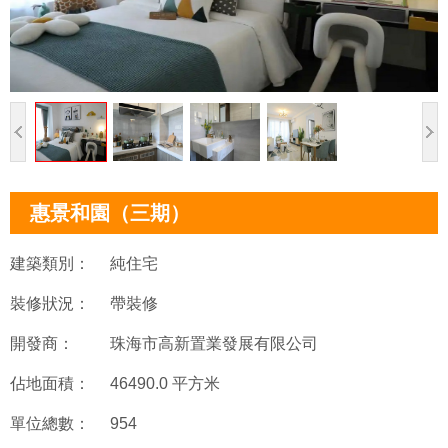
惠景和園（三期）
建築類別：
純住宅
裝修狀況：
帶裝修
開發商：
珠海市高新置業發展有限公司
佔地面積：
46490.0 平方米
單位總數：
954