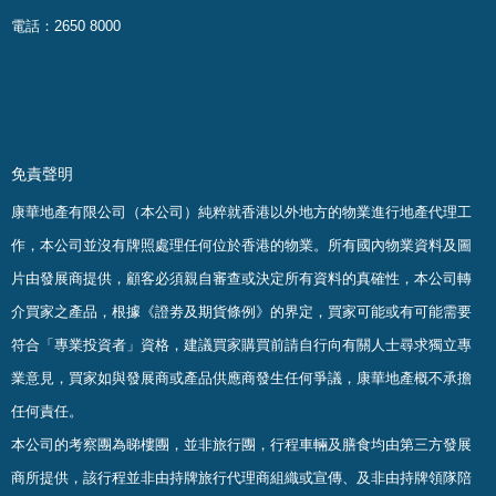
電話：2650 8000
免責聲明
康華地產有限公司（本公司）純粹就香港以外地方的物業進行地產代理工
作，本公司並沒有牌照處理任何位於香港的物業。
所有國內物業資料及圖
片由發展商提供，顧客必須親自審查或決定所有資料的真確
性
，
本公司轉
介買家之產品，根據《證劵及期貨條例》的界定，買家可能或有可能需要
符合「專業投資者」資格，建議買家購買前請自行向有關人士尋求獨立專
業意見，買家如與發展商或產品供應商發生任何爭議，康華地產概不承擔
任何責任。
本公司的考察團為睇樓團，並非旅行團，行程車輛及膳食均由第三方發展
商所提供，該行程並非由持牌旅行代理商組織或宣傳、及非由持牌領隊陪