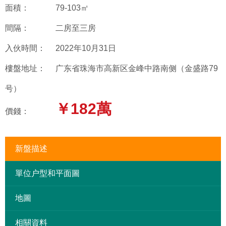
面積：
79-103㎡
間隔：
二房至三房
入伙時間：
2022年10月31日
樓盤地址：
广东省珠海市高新区金峰中路南侧（金盛路79
号）
￥182萬
價錢：
新盤描述
單位户型和平面圖
地圖
相關資料