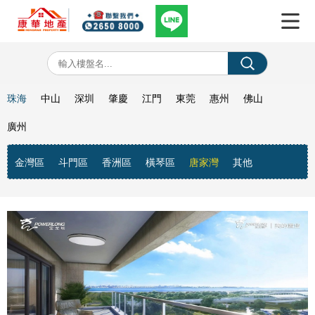
珠海
中山
深圳
肇慶
江門
東莞
惠州
佛山
廣州
金灣區
斗門區
香洲區
橫琴區
唐家灣
其他