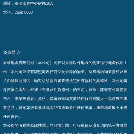
地址：荃灣南豐中心6樓618A
電話：2650 8000
免責聲明
康華地產有限公司（本公司）純粹就香港以外地方的物業進行地產代理工
作，本公司並沒有牌照處理任何位於香港的物業。
所有國內物業資料及圖
片由發展商提供，顧客必須親自審查或決定所有資料的真確
性
，
本公司轉
介買家之產品，根據《證劵及期貨條例》的界定，買家可能或有可能需要
符合「專業投資者」資格，建議買家購買前請自行向有關人士尋求獨立專
業意見，買家如與發展商或產品供應商發生任何爭議，康華地產概不承擔
任何責任。
本公司的考察團為睇樓團，並非旅行團，行程車輛及膳食均由第三方發展