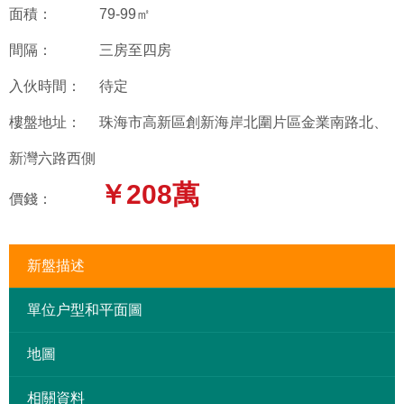
面積：
79-99㎡
間隔：
三房至四房
入伙時間：
待定
樓盤地址：
珠海市高新區創新海岸北圍片區金業南路北、
新灣六路西側
￥208萬
價錢：
新盤描述
單位户型和平面圖
地圖
相關資料