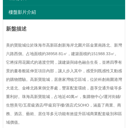
樓盤影片介紹
新盤描述
美的寶龍城位於珠海市高新區創新海岸北圍片區金業南路北、新灣
六路西側。占地面積約38958.81㎡，建築面積約151988.33㎡。
它將採用花園式的過渡空間，讓建築與綠色融合生長，並將四季有
景的畫卷般延伸至項目內部，讓人步入其中，感受到既感性又動感
的購物體驗。高新寶龍城，居唐家灣核芯區域，位於科創南圍港灣
大道北、金峰北路東側交界處，豐富配套環繞，盡享交通升級等多
重利好。珠海高新寶龍城，占地近40萬㎡，集購物中心/運河街鋪/
生態美宅/五星級酒店/甲級寫字樓/酒店式SOHO，涵蓋了商業、商
務、酒店、藝術、居住等多元功能有效提升區域商業配套級別和區
域價值。