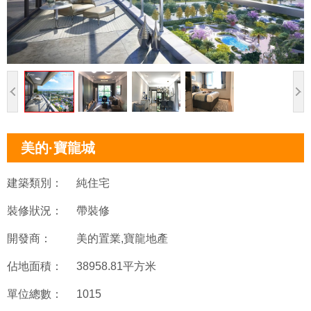
美的·寶龍城
建築類別：
純住宅
裝修狀況：
帶裝修
開發商：
美的置業,寶龍地產
佔地面積：
38958.81平方米
單位總數：
1015