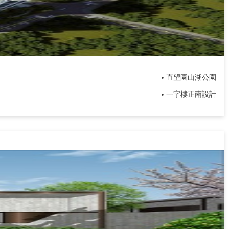
直望園山湖公園
•
一字樓正南設計
•