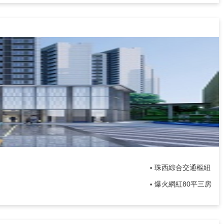
珠西綜合交通樞紐
•
爆火網紅80平三房
•