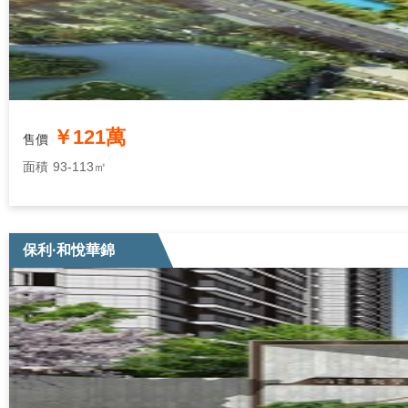
￥121萬
售價
面積
93-113㎡
保利·和悅華錦