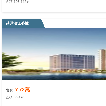
面積
105-142㎡
越秀濱江盛悅
￥72萬
售價
面積
80-128㎡