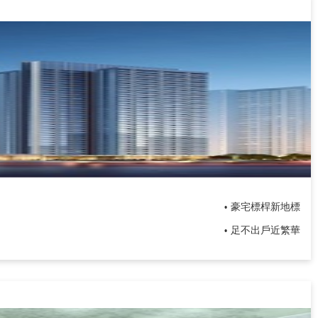
豪宅標桿新地標
•
足不出戶近繁華
•