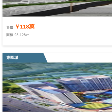
￥118萬
售價
面積
98-128㎡
東匯城