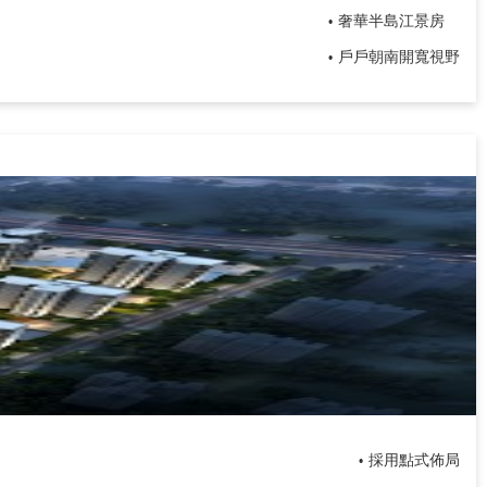
奢華半島江景房
•
戶戶朝南開寬視野
•
採用點式佈局
•