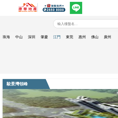
珠海
中山
深圳
肇慶
江門
東莞
惠州
佛山
廣州
駿景灣領峰