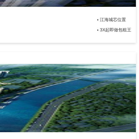
江海城芯位置
•
3X起即做包租王
•