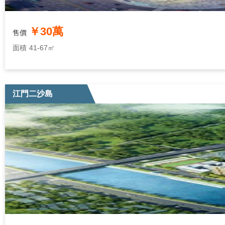
￥30萬
售價
面積
41-67㎡
江門二沙島