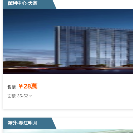
保利中心·天寓
￥28萬
售價
面積
35-52㎡
鴻升·春江明月