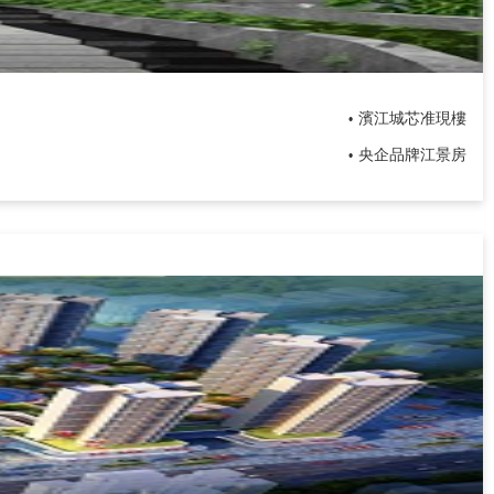
濱江城芯准現樓
•
央企品牌江景房
•