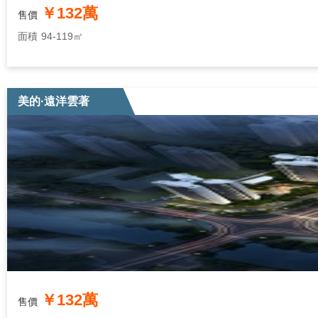
￥132萬
售價
面積
94-119㎡
美的·遠洋雲著
￥132萬
售價