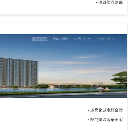
優質學府為鄰
•
多元化城市綜合體
•
熱門學區奢華美宅
•