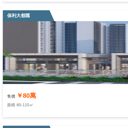
保利大都匯
￥80萬
售價
面積
80-115㎡