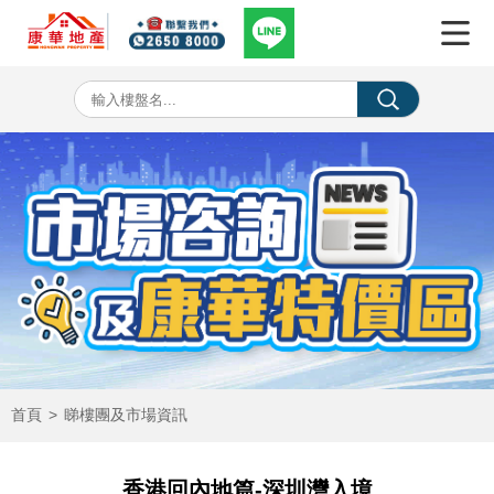
首頁
>
睇樓團及市場資訊
香港回內地篇-深圳灣入境