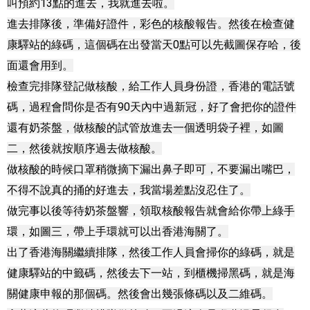
叫預約13點的進去，我就進去啦。

進去排隊後，準備好證件，彩色的核酸報告。然後在檢查健
康驛站的綠碼，這個碼在出發當天0點可以先截圖保存哈，後
面還會用到。

檢查完排隊登記做核酸，給工作人員身份證，香港的電話號
碼，過程會問你是否有90天內中過新冠，好了會把你的證件
還有奶茶盤，做核酸的試管放進去一個透明袋子裡，如圖
二，然後就按順序過去做核酸。

做核酸的時候口罩稍微摘下漏出鼻子即可，不要漏出嘴巴，
不得不說真的捅的好進去，我當場差點沒忍住了。

做完事以後等待奶茶盤響，領取核酸報告就會給你帶上綠手
環，如圖三，帶上手環就可以出香港海關了。

出了香港海關繼續排隊，然後工作人員會掃你的綠碼，就是
健康驛站的中籤碼，然後去下一站，到櫃機掃黑碼，就是海
關健康申報的那個碼。然後會出幾張條碼以及二維碼。
