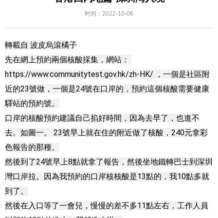
时间：2022-10-06
轉載自 波皮烏滾橘子

先在網上預約兩個核酸採集，網站： 
https://www.communitytest.gov.hk/zh-HK/
 ，一個是社區附
近的23號做，一個是24號在口岸的，預約這個核酸需要健康
驛站的預約號。

口岸的核酸預約建議自己掐好時間，因為去早了，也進不
去。如圖一。 23號早上就在住的附近做了核酸，240元拿彩
色報告的那種。

然後到了24號早上8點就拿了報告，然後坐地鐵轉巴士到深圳
灣口岸拉。因為我預約的口岸核核酸是13點的，我10點多就
到了。

然後在入口等了一會兒，慢慢的差不多11點左右，工作人員