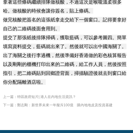
拿著這些條碼繼續排隊做核酸，不過這次是喉嚨溫柔很多
哈。做核酸的時候會讓你簽名，貼上條碼。

做完核酸把簽名的這張紙拿走交給下一個窗口。記得要拿好
自己的二維碼後面會用到。

提交了那張紙後排隊掃碼，獲取藍碼，可以參考圖四。簡單
填寫資料提交，藍碼就出來了。然後就可以出中國海關了。

出了海關之後行李過機，然後準備好香港做的彩色核算報告
以及剛剛的櫃機打印出來的二維碼，給工作人員，然後按照
指引，把二維碼貼到回鄉證背面，掃描驗證後就去到窗口給
你分配隔離酒店啦。
上一篇：特區政府短片| 港人在內地生活資訊？
下一篇：鄭志剛：新世界未來一年擬斥100億 購內地地皮及投資基建