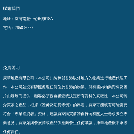
聯絡我們
地址：荃灣南豐中心6樓618A
電話：2650 8000
免責聲明
康華地產有限公司（本公司）純粹就香港以外地方的物業進行地產代理工
作，本公司並沒有牌照處理任何位於香港的物業。
所有國內物業資料及圖
片由發展商提供，顧客必須親自審查或決定所有資料的真確
性
，
本公司轉
介買家之產品，根據《證劵及期貨條例》的界定，買家可能或有可能需要
符合「專業投資者」資格，建議買家購買前請自行向有關人士尋求獨立專
業意見，買家如與發展商或產品供應商發生任何爭議，康華地產概不承擔
任何責任。