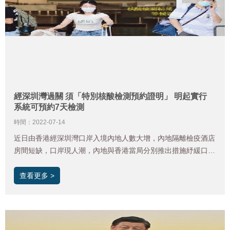
經深圳灣過關 須「特別核酸檢測預約證明」 明起實行
系統可預約7天檢測
時間：2022-07-14
近日由香港經深圳灣口岸入境內地人數大增，內地隔離檢疫酒店
房間短缺，口岸現人潮，內地與香港當局分別推出措施紓緩口岸
過關輪候情況，並防止炒賣酒店房間。
查看更多 >