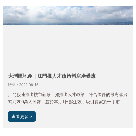
大灣區地產｜江門推人才政策料房產受惠
時間：2022-08-16
江門接連推出樓市新政，如推出人才政策，符合條件的最高購房
補貼200萬人民幣，並於本月1日起生效，吸引買家於一手市場
置業，令6月新盤成交量創近一年新高，其後於7月因購買力需
時補充，而且內地整體入市信心受爛尾樓相關資訊打擊，新盤成
查看更多 >
交量錄3817宗，從6月高位4782宗回落近2成，平均成交價則維
持相若水平。預期近月成交價量保持窄幅上落。