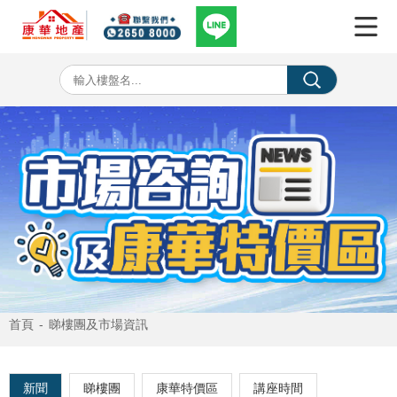
首頁
-
睇樓團及市場資訊
新聞
睇樓團
康華特價區
講座時間