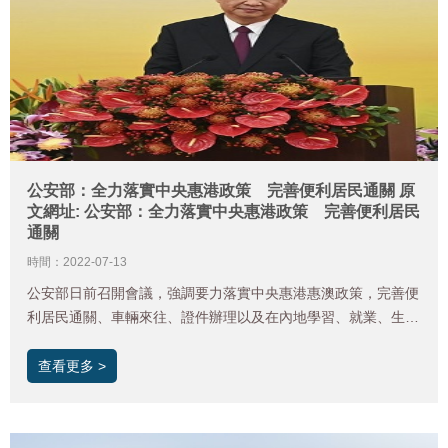
公安部：全力落實中央惠港政策 完善便利居民通關 原
文網址: 公安部：全力落實中央惠港政策 完善便利居民
通關
時間：2022-07-13
公安部日前召開會議，強調要力落實中央惠港惠澳政策，完善便
利居民通關、車輛來往、證件辦理以及在內地學習、就業、生活
的政策措施。原文網址: 公安部：全力落實中央惠港政策 完善
便利居民通關 |
查看更多 >