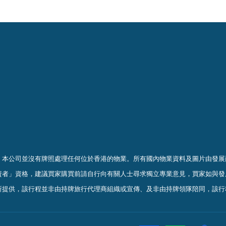
，本公司並沒有牌照處理任何位於香港的物業。
所有國內物業資料及圖片由發展
資者」資格，建議買家購買前請自行向有關人士尋求獨立專業意見，買家如與發
所提供，該行程並非由持牌旅行代理商組織或宣傳、及非由持牌領隊陪同，該行