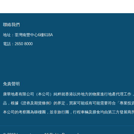
聯絡我們
地址：荃灣南豐中心6樓618A
電話：2650 8000
免責聲明
康華地產有限公司（本公司）純粹就香港以外地方的物業進行地產代理工作
品，根據《證劵及期貨條例》的界定，買家可能或有可能需要符合「專業投
本公司的考察團為睇樓團，並非旅行團，行程車輛及膳食均由第三方發展商