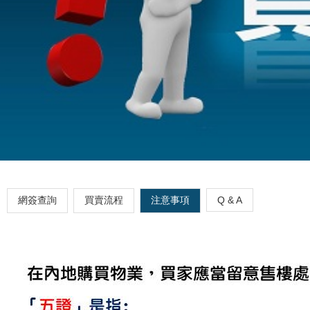
網簽查詢
買賣流程
注意事項
Q & A