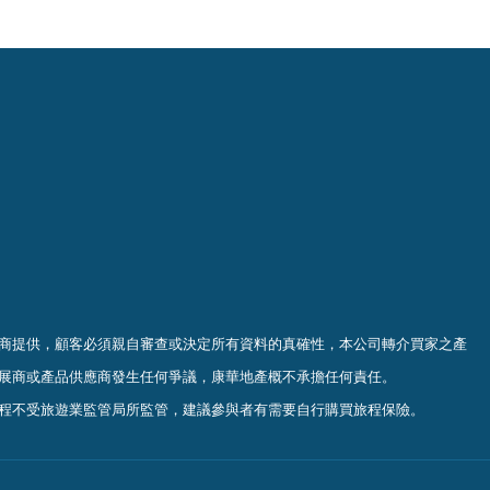
商提供，顧客必須親自審查或決定所有資料的真確
性
，
本公司轉介買家之產
展商或產品供應商發生任何爭議，康華地產概不承擔任何責任。
程不受旅遊業監管局所監管，建議參與者有需要自行購買旅程保
險。