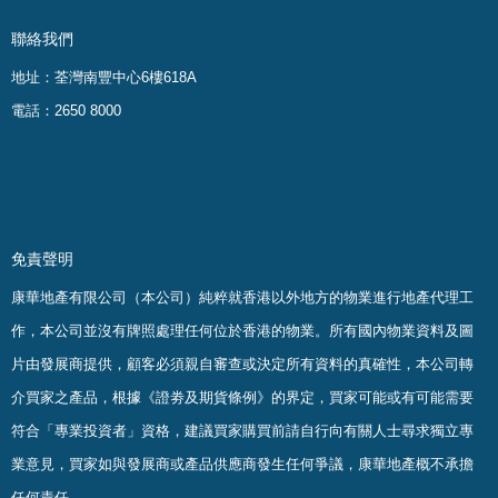
聯絡我們
地址：荃灣南豐中心6樓618A
電話：2650 8000
免責聲明
康華地產有限公司（本公司）純粹就香港以外地方的物業進行地產代理工
作，本公司並沒有牌照處理任何位於香港的物業。
所有國內物業資料及圖
片由發展商提供，顧客必須親自審查或決定所有資料的真確
性
，
本公司轉
介買家之產品，根據《證劵及期貨條例》的界定，買家可能或有可能需要
符合「專業投資者」資格，建議買家購買前請自行向有關人士尋求獨立專
業意見，買家如與發展商或產品供應商發生任何爭議，康華地產概不承擔
任何責任。