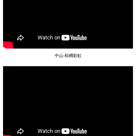
中山-棕櫚彩虹