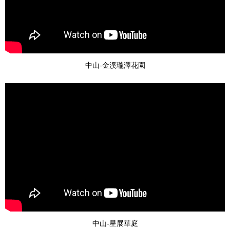
中山-金溪瓏澤花園
中山-星展華庭