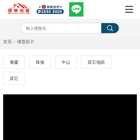
首頁
-
樓盤影片
肇慶
珠海
中山
其它地區
其它