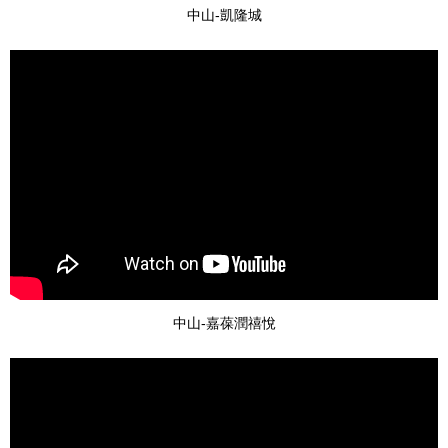
中山-凱隆城
中山-嘉葆潤禧悅