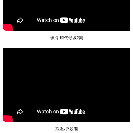
珠海-時代傾城2期
珠海-奕翠園