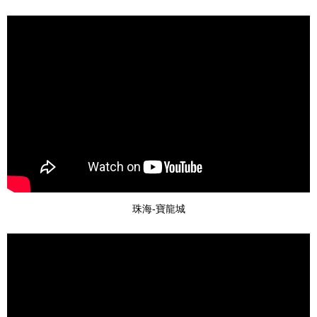
珠海-寶龍城