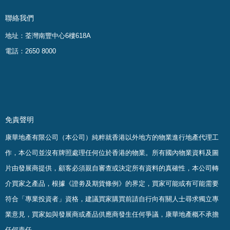
聯絡我們
地址：荃灣南豐中心6樓618A
電話：2650 8000
免責聲明
康華地產有限公司（本公司）純粹就香港以外地方的物業進行地產代理工
作，本公司並沒有牌照處理任何位於香港的物業。
所有國內物業資料及圖
片由發展商提供，顧客必須親自審查或決定所有資料的真確
性
，
本公司轉
介買家之產品，根據《證劵及期貨條例》的界定，買家可能或有可能需要
符合「專業投資者」資格，建議買家購買前請自行向有關人士尋求獨立專
業意見，買家如與發展商或產品供應商發生任何爭議，康華地產概不承擔
任何責任。