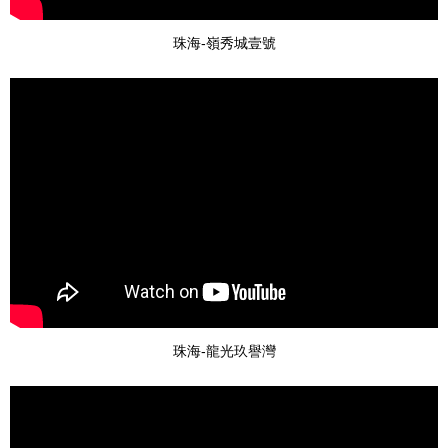
珠海-嶺秀城壹號
珠海-龍光玖譽灣