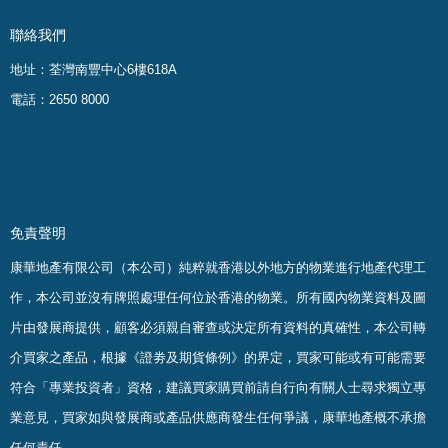
聯絡我們
地址：荃灣南豐中心6樓618A
電話：2650 8000
免責聲明
康華地產有限公司（本公司）純粹就香港以外地方的物業進行地產代理工
作，本公司並沒有牌照處理任何位於香港的物業。
所有國內物業資料及圖
片由發展商提供，顧客必須親自審查或決定所有資料的真確
性
，
本公司轉
介買家之產品，根據《證劵及期貨條例》的界定，買家可能或有可能需要
符合「專業投資者」資格，建議買家購買前請自行向有關人士尋求獨立專
業意見，買家如與發展商或產品供應商發生任何爭議，康華地產概不承擔
任何責任。