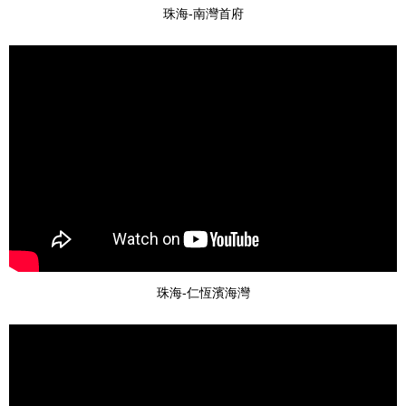
珠海-南灣首府
珠海-仁恆濱海灣