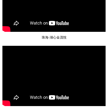
珠海-湖心金茂悅