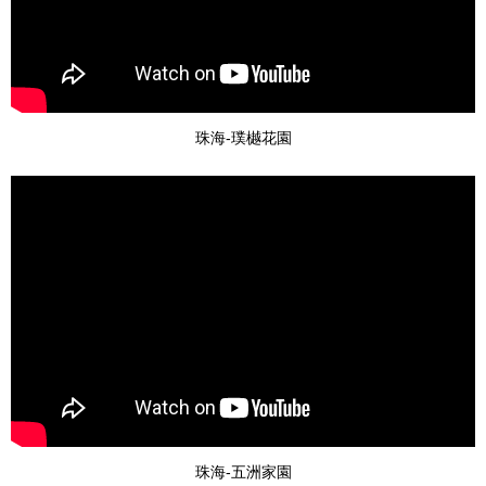
珠海-璞樾花園
珠海-五洲家園