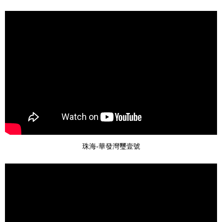
珠海-華發灣璽壹號