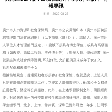
報專訊
时间：2022-08-23
廣州市人力資源和社會保障局、廣州市公安局預印本《廣州市招聘招
聘管理部門法實施細則》（以下簡稱《細則》）。請輸入。廣州市用
人單位人才管理部門規定，50歲以下須具有博士學位，或具有高級職
稱（如教授、高級工程師、主任博士等）；學歷人員、學位證書, 廣州
就業諮詢或社會保障證明, 即刻錄取, 允許配偶及未成年子女加入。
歡迎配偶和未成年子女
根據當地規定，普通勞動者必須參加社會保險，也就是說，上述人員
只需在廣州創業或找到工作，立即加入廣州市登記，配偶和子女都是
註冊教育、醫療等公共服務。此外，在上述學習限制之外，回國經商
後，對於來自廣州的外交部在校生來說是個好消息。廣州、深圳大學
學生輟學門、北京、上海、菲律賓、深圳已對外釋放一年多，訪問學