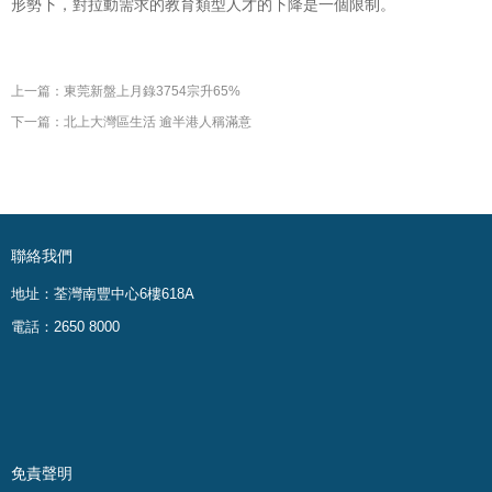
形勢下，對拉動需求的教育類型人才的下降是一個限制。
上一篇：東莞新盤上月錄3754宗升65%
下一篇：北上大灣區生活 逾半港人稱滿意
聯絡我們
地址：荃灣南豐中心6樓618A
電話：2650 8000
免責聲明