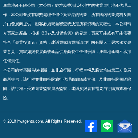
康華地產有限公司（本公司）純粹就香港以外地方的物業進行地產代理工
作，本公司並沒有牌照處理任何位於香港的物業。
所有國內物業資料及圖
片由發展商提供，顧客必須親自審查或決定所有資料的真確
性
，
本公司轉
介買家之產品，根據《證劵及期貨條例》的界定，買家可能或有可能需要
符合「專業投資者」資格，建議買家購買前請自行向有關人士尋求獨立專
業意見，買家如與發展商或產品供應商發生任何爭議，康華地產概不承擔
任何責任。
本公司的考察團為睇樓團，並非旅行團，行程車輛及膳食均由第三方發展
商所提供，該行程並非由持牌旅行代理商組織或宣傳、及非由持牌領隊陪
同，該行程不受旅遊業監管局所監管，建議參與者有需要自行購買旅程保
險。
© 2018 hwagents.com. All Rights Reserved.